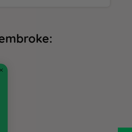
Pembroke
: