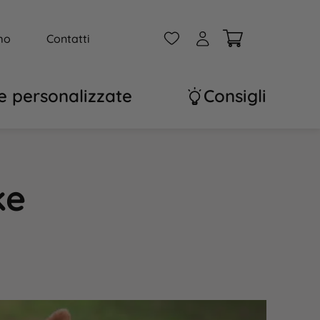
W
A
mo
Contatti
e personalizzate
Consigli
ke