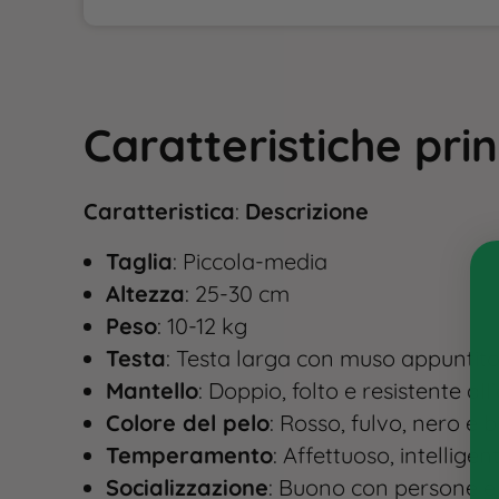
Caratteristiche prin
Caratteristica
:
Descrizione
Taglia
: Piccola-media
Altezza
: 25-30 cm
Peso
: 10-12 kg
Testa
: Testa larga con muso appuntito
Mantello
: Doppio, folto e resistente al
Colore del pelo
: Rosso, fulvo, nero e
Temperamento
: Affettuoso, intelligen
Socializzazione
: Buono con persone e a