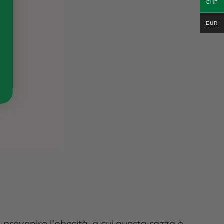
CHF
EUR
 prevenire l’obesità, a cui questa razza è