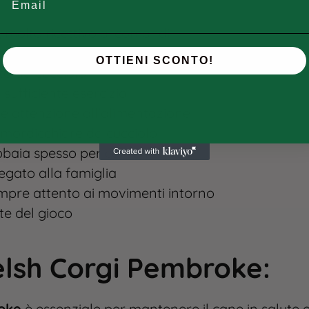
, molto ricettivo ai comandi
tto e paziente con i bambini
OTTIENI SCONTO!
ato da cucciolo
n sufficiente esercizio
ede attenzione all’alimentazione
 mordicchiare da cucciolo
bbaia spesso per comunicare
legato alla famiglia
sempre attento ai movimenti intorno
te del gioco
elsh Corgi Pembroke
:
oke
è essenziale per mantenere il cane in salute e