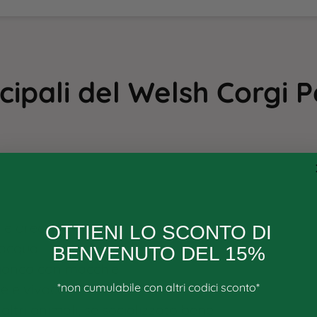
cipali
del
Welsh Corgi 
 e orecchie erette
OTTIENI LO SCONTO DI
l’acqua
BENVENUTO DEL 15%
 bianco con macchie
*non cumulabile con altri codici sconto*
te e vivace
ltri animali, se socializzato bene
Email