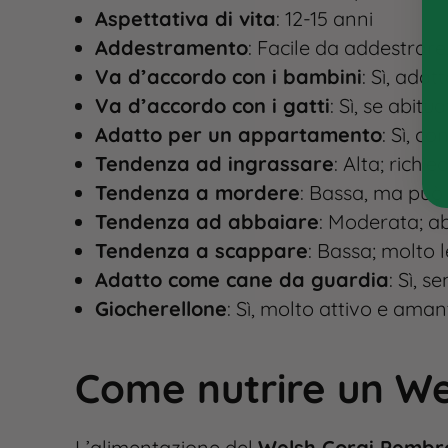
Aspettativa di vita
: 12-15 anni
Addestramento
: Facile da addestrare
Va d’accordo con i bambini
: Sì, ada
Va d’accordo con i gatti
: Sì, se abitu
Adatto per un appartamento
: Sì, co
Tendenza ad ingrassare
: Alta; richi
Tendenza a mordere
: Bassa, ma può
Tendenza ad abbaiare
: Moderata; a
Tendenza a scappare
: Bassa; molto 
Adatto come cane da guardia
: Sì, 
Giocherellone
: Sì, molto attivo e aman
Come nutrire un W
L’alimentazione del
Welsh Corgi Pembr