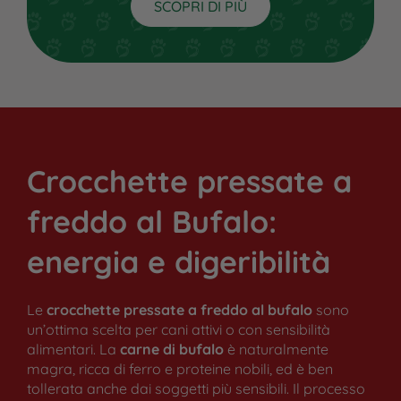
SCOPRI DI PIÙ
Crocchette pressate a
Ricette p
freddo al Bufalo:
Co
energia e digeribilità
Ricette 
Le
crocchette pressate a freddo al bufalo
sono
Ch
un’ottima scelta per cani attivi o con sensibilità
alimentari. La
carne di bufalo
è naturalmente
Co
magra, ricca di ferro e proteine nobili, ed è ben
tollerata anche dai soggetti più sensibili. Il processo