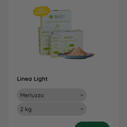
Gatto
PER ETÀ
Adulto
Anziano
Cucciolo
Linea Light