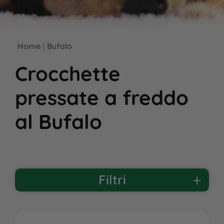
Home
|
Bufalo
Crocchette
pressate a freddo
al Bufalo
Filtri
PER PET
Cane