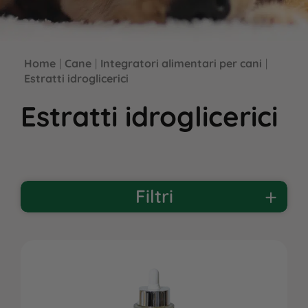
Home
|
Cane
|
Integratori alimentari per cani
|
Estratti idroglicerici
Estratti idroglicerici
Filtri
PER ETÀ
Adulto
Anziano
Cucciolo
PER PROTEINA