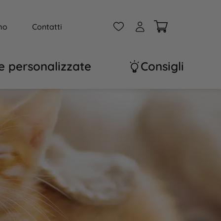
W
A
mo
Contatti
e personalizzate
Consigli