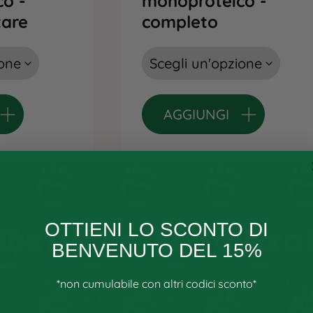
o -
monoproteico -
are
completo
AGGIUNGI
icette personalizza
OTTIENI LO SCONTO DI
BENVENUTO DEL 15%
personalizzate di Bianco-Line Pet sono pensate pe
*non cumulabile con altri codici sconto*
specifiche del tuo pet. Che si tratti di allergie, int
Email