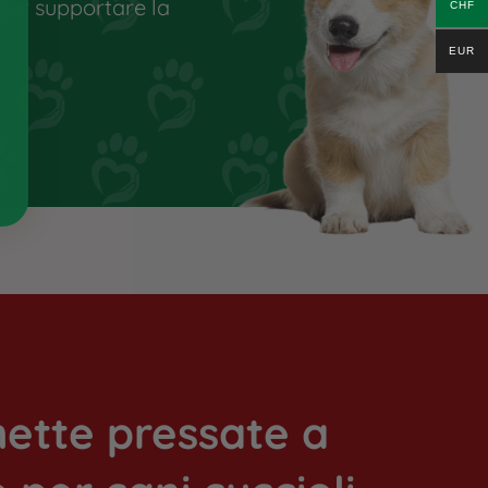
 per supportare la
CHF
EUR
ette pressate a