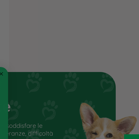
te
r soddisfare le
olleranze, difficoltà