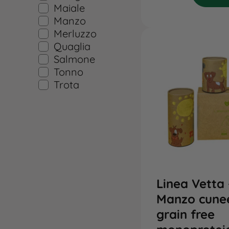
Maiale
Manzo
Merluzzo
Quaglia
Salmone
Tonno
Trota
Linea Vetta 
Manzo cune
grain free