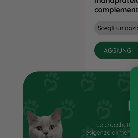
monoproteic
complement
AGGIUNGI
R
Le crocchette 
esigenze alimentari 