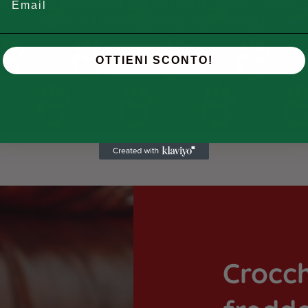
 necessità, possiamo creare una ricetta su misura
salute e il benessere del tuo animale.
SCOPRI DI PIÙ
OTTIENI SCONTO!
Crocch