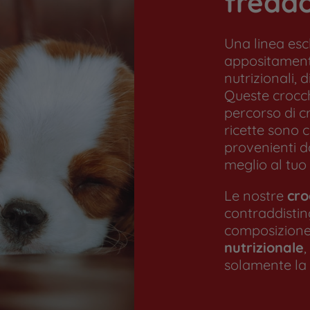
freddo
Una linea esc
appositament
nutrizionali, 
Queste crocc
percorso di cr
ricette sono 
provenienti da
meglio al tuo
Le nostre
cro
contraddisti
composizione 
nutrizionale
,
solamente la 