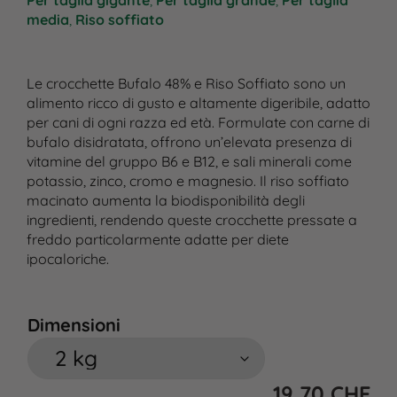
Per taglia gigante
,
Per taglia grande
,
Per taglia
media
,
Riso soffiato
Le crocchette Bufalo 48% e Riso Soffiato sono un
alimento ricco di gusto e altamente digeribile, adatto
per cani di ogni razza ed età. Formulate con carne di
bufalo disidratata, offrono un’elevata presenza di
vitamine del gruppo B6 e B12, e sali minerali come
potassio, zinco, cromo e magnesio. Il riso soffiato
macinato aumenta la biodisponibilità degli
ingredienti, rendendo queste crocchette pressate a
freddo particolarmente adatte per diete
ipocaloriche.
Dimensioni
19,70
CHF