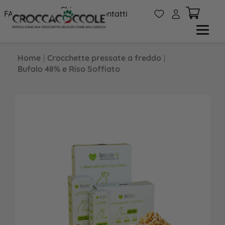
Chi
W
A
FAQs
Contatti
siamo
Home
|
Crocchette pressate a freddo
|
Bufalo 48% e Riso Soffiato