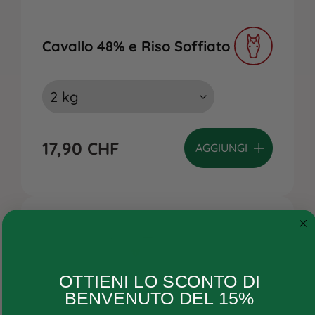
Cavallo 48% e Riso Soffiato
17,90
CHF
AGGIUNGI
Cane
OTTIENI LO SCONTO DI
Gatto
BENVENUTO DEL 15%