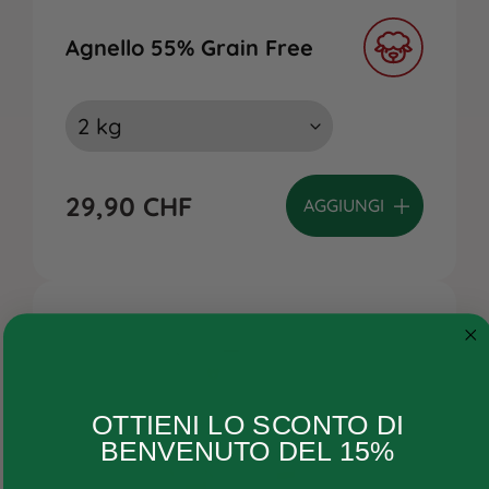
Agnello 55% Grain Free
29,90
CHF
AGGIUNGI
Cane
OTTIENI LO SCONTO DI
Gatto
BENVENUTO DEL 15%
Ricette personalizzate