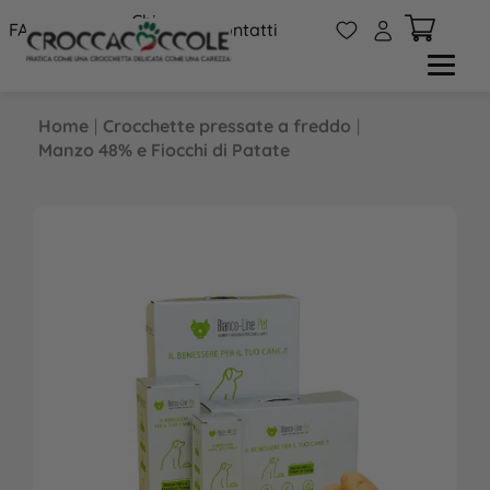
Chi
W
A
FAQs
Contatti
siamo
Home
|
Crocchette pressate a freddo
|
Manzo 48% e Fiocchi di Patate