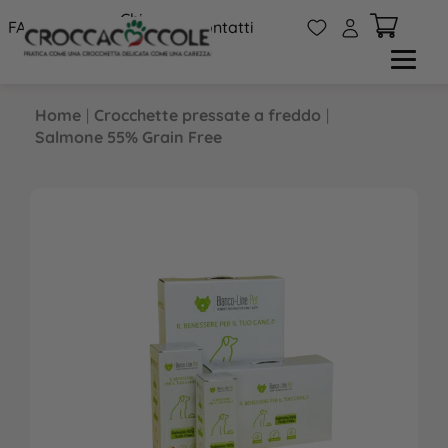
Chi
W
A
FAQs
Contatti
siamo
Home
|
Crocchette pressate a freddo
|
Salmone 55% Grain Free