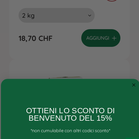
18,70
CHF
AGGIUNGI
Cane
OTTIENI LO SCONTO DI
Gatto
BENVENUTO DEL 15%
Ricette personalizzate
*non cumulabile con altri codici sconto*
Consigli