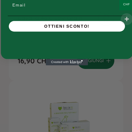
Email
CHF
Ricette e ingredienti
Cavallo 48% Low Grain
FAQs
OTTIENI SCONTO!
Chi siamo
Contatti
16,90
CHF
AGGIUNGI