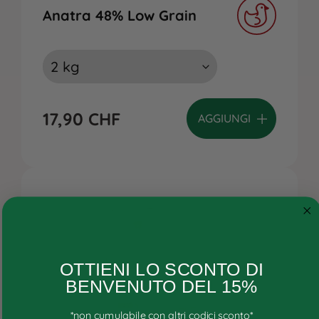
Anatra 48% Low Grain
17,90
CHF
AGGIUNGI
Cane
OTTIENI LO SCONTO DI
Gatto
BENVENUTO DEL 15%
Ricette personalizzate
*non cumulabile con altri codici sconto*