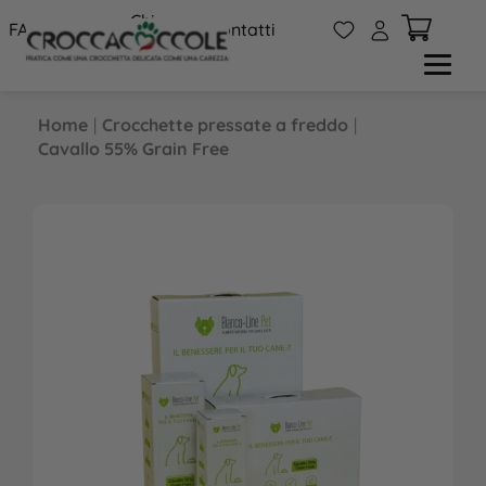
Chi
W
A
FAQs
Contatti
siamo
Home
|
Crocchette pressate a freddo
|
Cavallo 55% Grain Free