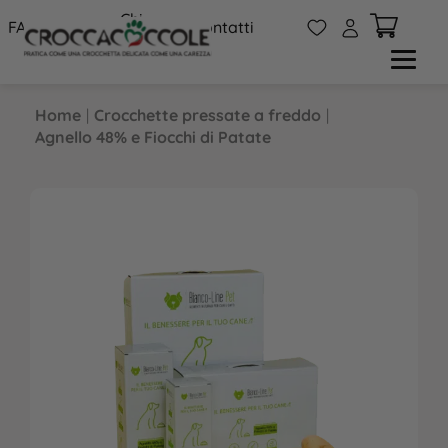
Chi
W
A
FAQs
Contatti
siamo
Home
|
Crocchette pressate a freddo
|
Agnello 48% e Fiocchi di Patate