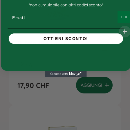
Ricette personalizzate
*non cumulabile con altri codici sconto*
Consigli
Email
CHF
Ricette e ingredienti
FAQs
OTTIENI SCONTO!
Bufalo 48% Low Grain
Chi siamo
Contatti
17,90
CHF
AGGIUNGI