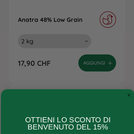
Anatra 48% Low Grain
17,90
CHF
AGGIUNGI
Cane
OTTIENI LO SCONTO DI
Gatto
BENVENUTO DEL 15%