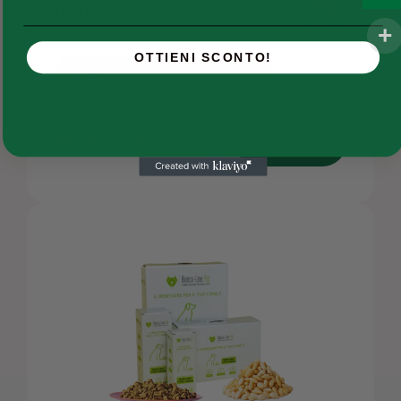
Bufalo 55% Grain Free
Ricette e ingredienti
FAQs
OTTIENI SCONTO!
Chi siamo
Contatti
31,70
CHF
AGGIUNGI