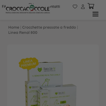
Chi
W
A
FAQs
Contatti
siamo
Home
|
Crocchette pressate a freddo
|
Linea Renal 800