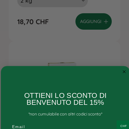
18,70
CHF
AGGIUNGI
Cane
OTTIENI LO SCONTO DI
Gatto
BENVENUTO DEL 15%
Ricette personalizzate
*non cumulabile con altri codici sconto*
Consigli
Email
CHF