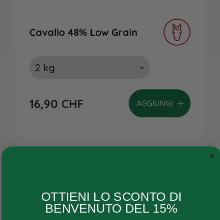
Cavallo 48% Low Grain
16,90
CHF
AGGIUNGI
Cane
OTTIENI LO SCONTO DI
Gatto
BENVENUTO DEL 15%