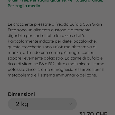
Grain Free
,
Per taglia gigante
,
Per taglia grande
,
Per taglia media
Le crocchette pressate a freddo Bufalo 55% Grain
Free sono un alimento gustoso e altamente
digeribile per cani di tutte le razze ed età.
Particolarmente indicate per diete ipocaloriche,
queste crocchette sono un’ottima alternativa al
manzo, offrendo una carne più magra con un
sapore lievemente dolciastro. La carne di bufalo è
ricca di vitamine B6 e B12, oltre a sali minerali come
potassio, zinco, cromo e magnesio, essenziali per il
metabolismo e il sistema immunitario del cane.
Dimensioni
31,70
CHF