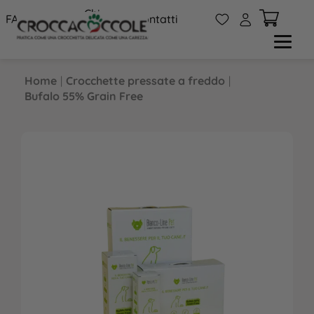
Chi
W
A
FAQs
Contatti
siamo
Home
|
Crocchette pressate a freddo
|
Bufalo 55% Grain Free