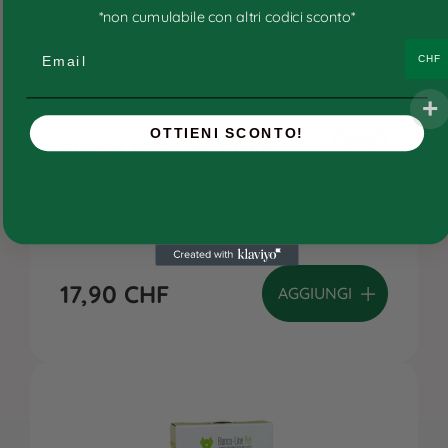
Ricette personalizzate
*non cumulabile con altri codici sconto*
Consigli
Email
CHF
Ricette e ingredienti
FAQs
OTTIENI SCONTO!
Bufalo 48% Low Grain
Chi siamo
Contatti
17,90
CHF
AGGIUNGI