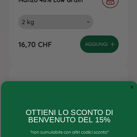
16,70
CHF
AGGIUNGI
Cane
OTTIENI LO SCONTO DI
Gatto
BENVENUTO DEL 15%
Ricette personalizzate
*non cumulabile con altri codici sconto*