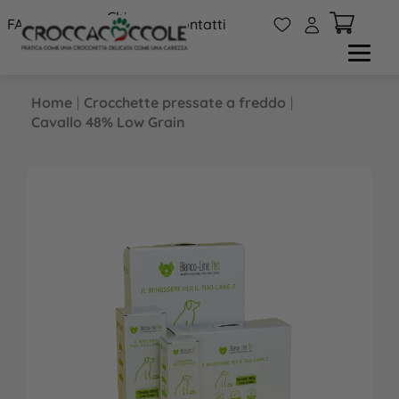
Chi
W
A
FAQs
Contatti
siamo
Home
|
Crocchette pressate a freddo
|
Cavallo 48% Low Grain