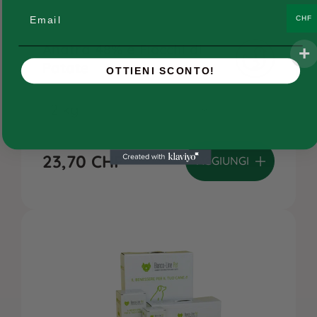
Consigli
Email
CHF
Ricette e ingredienti
Anatra 48% e Fiocchi di
FAQs
Patate
OTTIENI SCONTO!
Chi siamo
Contatti
23,70
CHF
AGGIUNGI