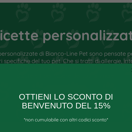
ano indicazioni generali e non
 medico. Il cibo non è un medicinale e
 corretto può portare il cane in una
le sue capacità di autoguarigione.
icette personalizza
zioni mediche, deve essere a conoscenza
 sali minerali in modo da poter
personalizzate di Bianco-Line Pet sono pensate pe
specifiche del tuo pet. Che si tratti di allergie, int
 necessità, possiamo creare una ricetta su misura
salute e il benessere del tuo animale.
SCOPRI DI PIÙ
OTTIENI LO SCONTO DI
BENVENUTO DEL 15%
*non cumulabile con altri codici sconto*
Email