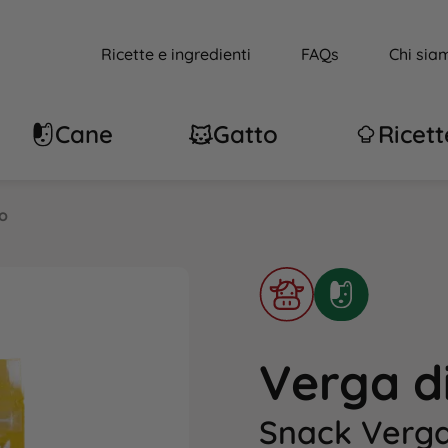
Ricette e ingredienti
FAQs
Chi sia
Cane
Gatto
Ricett
o
Verga d
Snack Verga 