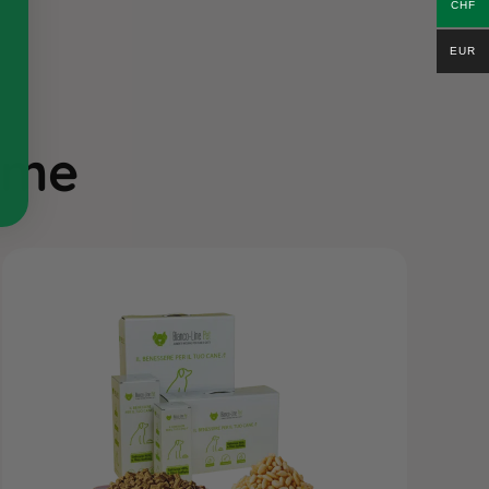
CHF
EUR
ieme