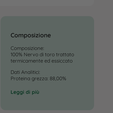
Composizione
Composizione:
100% Nervo di toro trattato
termicamente ed essiccato
Dati Analitici:
Proteina grezza: 88,00%
Grassi grezzi: 7,00%
Fibre grezze: 1,00%
Leggi di più
Ceneri grezze: 2,00%
Umidità: 10,00%