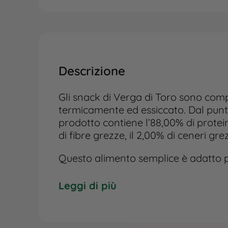
Descrizione
Gli snack di Verga di Toro sono comp
termicamente ed essiccato. Dal punto 
prodotto contiene l’88,00% di proteina
di fibre grezze, il 2,00% di ceneri gre
Questo alimento semplice è adatto pe
quantità consigliata varia da 1 a 4 pe
cane. È importante conservare il pro
Leggi di più
lontano dai raggi solari. Lasciare s
fresca per il cane.