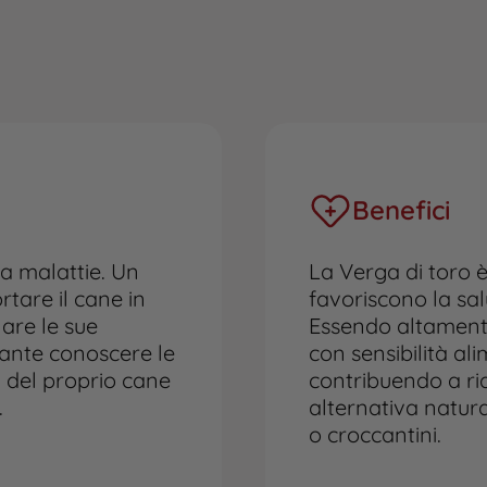
Benefici
ra malattie. Un
La Verga di toro è
tare il cane in
favoriscono la sal
are le sue
Essendo altamente
tante conoscere le
con sensibilità al
i del proprio cane
contribuendo a rid
.
alternativa natura
o croccantini.