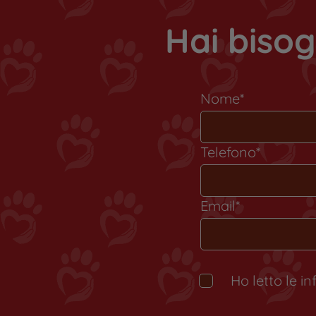
Hai bisog
Nome*
Telefono*
Email*
Ho letto le i