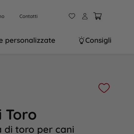
W
A
mo
Contatti
e personalizzate
Consigli
i Toro
di toro per cani