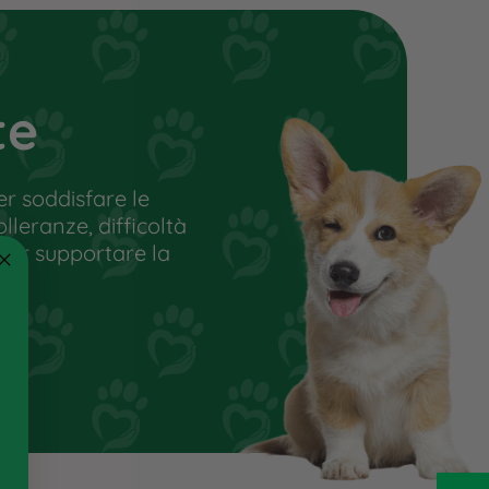
Istruzioni per luso:
Alimento semplice per cani di
età superiore ai 6 mesi
Da 1 a 4 pezzi al giorno a
te
seconda della taglia del cane
Conservare in un luogo fresco
e asciutto
r soddisfare le
Non esporre ai raggi solari
olleranze, difficoltà
Lasciare sempre a disposizione
 per supportare la
una ciotola dacqua fresca