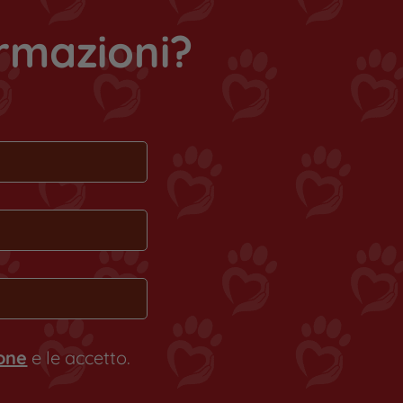
ormazioni?
ione
e le accetto.