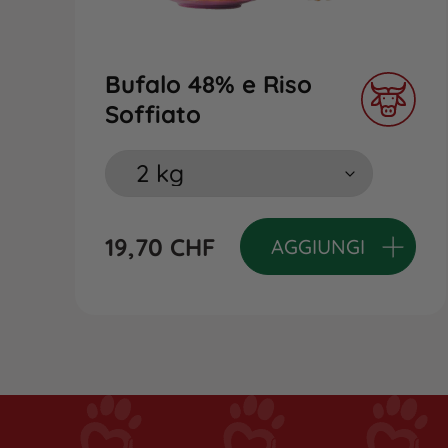
Bufalo 48% e Riso
Soffiato
19,70
CHF
AGGIUNGI