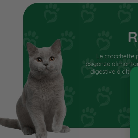
Le informazioni riportate rappresent
sostituiscono in alcun modo il parere
non cura, ma un percorso alimentare
condizione di benessere e stimolare 
R
L’utente, attraverso esami e valuta
di eventuali carenze vitaminiche e di
individuare l’alimento più idoneo.
Le crocchette 
esigenze alimentari 
digestive o altre