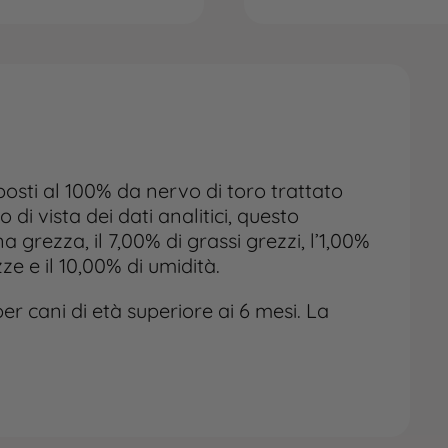
osti al 100% da nervo di toro trattato
di vista dei dati analitici, questo
 grezza, il 7,00% di grassi grezzi, l’1,00%
zze e il 10,00% di umidità.
r cani di età superiore ai 6 mesi. La
zzi al giorno, a seconda della taglia del
dotto in un luogo fresco e asciutto,
empre a disposizione una ciotola dacqua