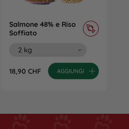
Salmone 48% e Riso
Soffiato
18,90
CHF
AGGIUNGI