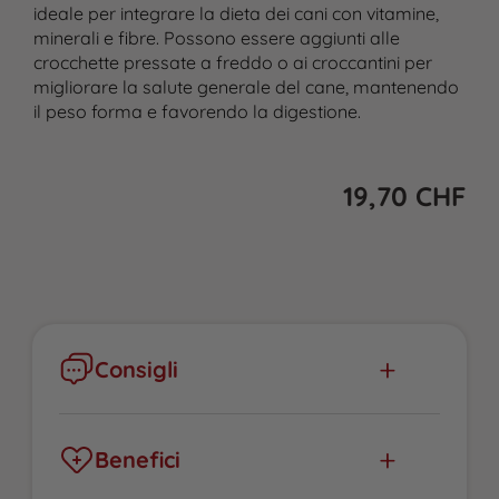
ideale per integrare la dieta dei cani con vitamine,
minerali e fibre. Possono essere aggiunti alle
crocchette pressate a freddo o ai croccantini per
migliorare la salute generale del cane, mantenendo
il peso forma e favorendo la digestione.
19,70
CHF
Consigli
Mescolare la polvere di spinaci con le
crocchette pressate a freddo umidificate con
acqua. Verificare eventuali intolleranze.
Benefici
Gli spinaci in polvere offrono una fonte