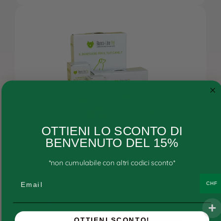
Cane
OTTIENI LO SCONTO DI
Gatto
BENVENUTO DEL 15%
Ricette personalizzate
Manzo 48% e Riso Soffiato
*non cumulabile con altri codici sconto*
Consigli
Email
CHF
Ricette e ingredienti
FAQs
OTTIENI SCONTO!