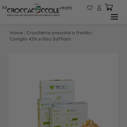
Chi
W
A
FAQs
Contatti
siamo
Home
|
Crocchette pressate a freddo
|
Coniglio 42% e Riso Soffiato