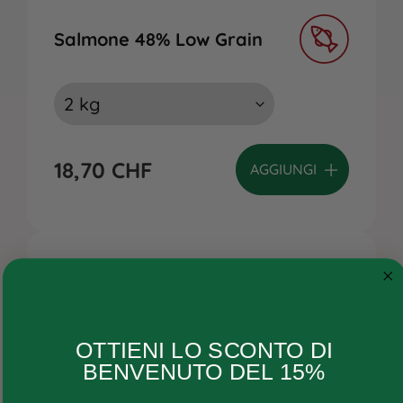
Salmone 48% Low Grain
18,70
CHF
AGGIUNGI
Cane
OTTIENI LO SCONTO DI
Gatto
BENVENUTO DEL 15%
Ricette personalizzate