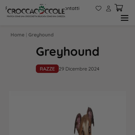
Chi
W
A
FAQs
Contatti
siamo
Home
|
Greyhound
Greyhound
RAZZE
29 Dicembre 2024