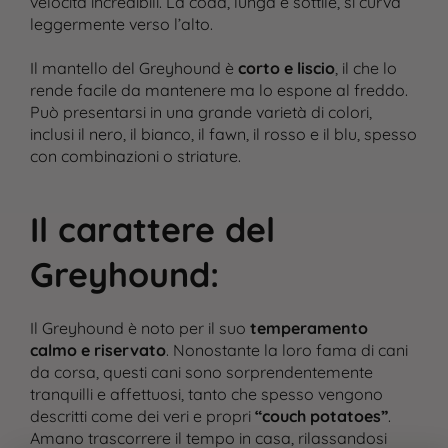
velocità incredibili. La coda, lunga e sottile, si curva
leggermente verso l’alto​.
Il mantello del Greyhound è
corto e liscio
, il che lo
rende facile da mantenere ma lo espone al freddo.
Può presentarsi in una grande varietà di colori,
inclusi il nero, il bianco, il fawn, il rosso e il blu, spesso
con combinazioni o striature​.
Il carattere del
Greyhound
:
Il Greyhound è noto per il suo
temperamento
calmo e riservato
. Nonostante la loro fama di cani
Cane
da corsa, questi cani sono sorprendentemente
tranquilli e affettuosi, tanto che spesso vengono
Gatto
descritti come dei veri e propri
“couch potatoes”
.
Amano trascorrere il tempo in casa, rilassandosi
Ricette personalizzate