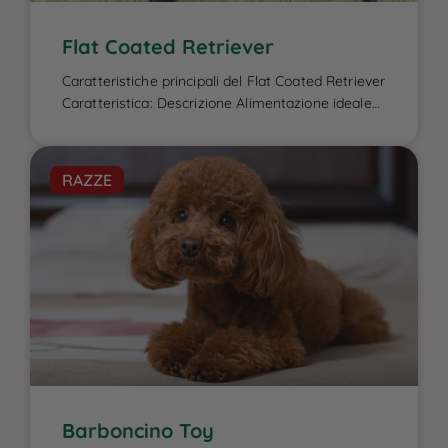
Flat Coated Retriever
Caratteristiche principali del Flat Coated Retriever
Caratteristica: Descrizione Alimentazione ideale
per il Flat Coated Retriever: L’alimentazione del
Flat Coated Retriever è un elemento cruciale per
garantire la sua energia elevata, il benessere
RAZZE
fisico e la salute del mantello, caratteristiche che
lo contraddistinguono. Essendo un cane attivo e
di taglia media-grande, ha bisogno di una dieta
[…]
Barboncino Toy