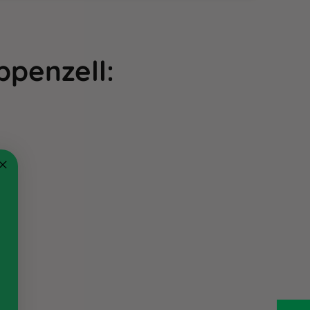
Appenzell
: