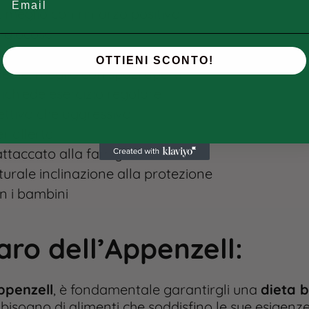
, meglio con rinforzo positivo
o giocoso
ato da cucciolo
OTTIENI SCONTO!
deale, meglio con spazi aperti
richiede esercizio regolare
tettivo che aggressivo
er allerta
attaccato alla famiglia
naturale inclinazione alla protezione
n i bambini
aro dell’Appenzell
:
ppenzell
, è fondamentale garantirgli una
dieta b
 bisogno di alimenti che soddisfino le sue esigen