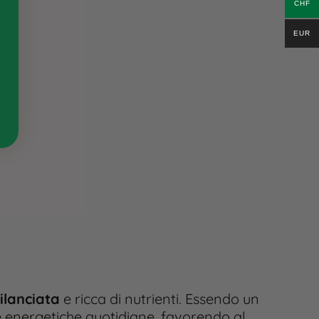
CHF
EUR
ilanciata
e ricca di nutrienti. Essendo un
ze energetiche quotidiane, favorendo al