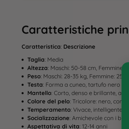
Caratteristiche pri
Caratteristica
:
Descrizione
Taglia
: Media
Altezza
: Maschi: 50-58 cm, Femmine: 
Peso
: Maschi: 28-35 kg, Femmine: 25-3
Testa
: Forma a cuneo, tartufo nero o
Mantello
: Corto, denso e brillante, a d
Colore del pelo
: Tricolore: nero, con 
Temperamento
: Vivace, intelligente, l
Socializzazione
: Amichevole con i bamb
Aspettativa di vita
: 12-14 anni