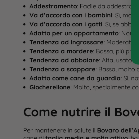
Addestramento
: Facile da addestrare
Va d’accordo con i bambini
: Sì, molt
Va d’accordo con i gatti
: Sì, se abitu
Adatto per un appartamento
: Non i
Tendenza ad ingrassare
: Moderata, 
Tendenza a mordere
: Bassa, più pro
Tendenza ad abbaiare
: Alta, usato p
Tendenza a scappare
: Bassa, molto 
Adatto come cane da guardia
: Sì, 
Giocherellone
: Molto, specialmente co
Come nutrire il Bov
Per mantenere in salute il
Bovaro dell’A
cane di
taglia media e molto attivo
, ha