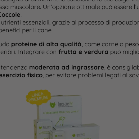
a muscolare. Un’opzione ottimale può essere l’ut
Coccole
.
trienti essenziali, grazie al processo di produzio
benefici per il cane.
luda
proteine di alta qualità
, come carne o pesc
eribili. Integrare con
frutta e verdura
può miglio
a tendenza
moderata ad ingrassare
, è consigli
sercizio fisico
, per evitare problemi legati al so