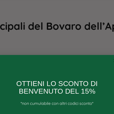
ncipali del Bovaro dell’
48-56 cm
0 kg
 marrone scuro
oppio strato
OTTIENI LO SCONTO DI
macchie bianche e fulve​
BENVENUTO DEL 15%
eale, protettivo
*non cumulabile con altri codici sconto*
ini e compatibile con altri animali
Email