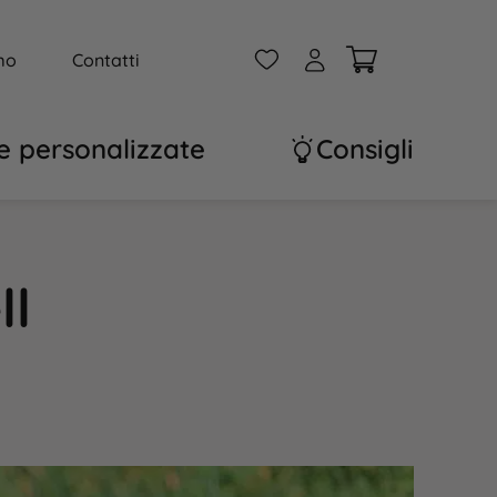
W
A
mo
Contatti
e personalizzate
Consigli
ll