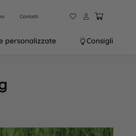
W
A
mo
Contatti
e personalizzate
Consigli
og