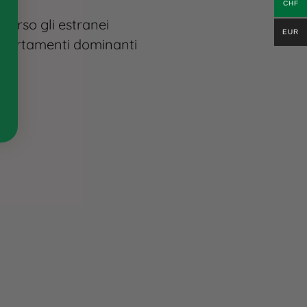
CHF
e verso gli estranei
EUR
mportamenti dominanti​
te