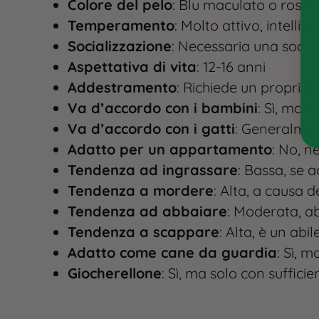
Colore del pelo
: Blu maculato o rosso
Temperamento
: Molto attivo, intellig
Socializzazione
: Necessaria una socia
Aspettativa di vita
: 12-16 anni​
Addestramento
: Richiede un proprie
Va d’accordo con i bambini
: Sì, ma 
Va d’accordo con i gatti
: Generalment
Adatto per un appartamento
: No, n
Tendenza ad ingrassare
: Bassa, se 
Tendenza a mordere
: Alta, a causa de
Tendenza ad abbaiare
: Moderata, a
Tendenza a scappare
: Alta, è un abi
Adatto come cane da guardia
: Sì, m
Giocherellone
: Sì, ma solo con sufficie