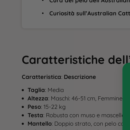
Cura del pelo dell’Australian
Curiosità sull’Australian Cat
Caratteristiche del
Caratteristica
:
Descrizione
Taglia
: Media
Altezza
: Maschi: 46-51 cm, Femmine: 
Peso
: 15-22 kg
Testa
: Robusta con muso e mascelle forti
Mantello
: Doppio strato, con pelo corto