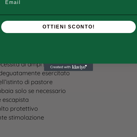
, entrambi con possibili macchie sul muso
ente, fedele, protettivo verso la famiglia, diffident
lizzazione precoce per evitare aggressività o co
OTTIENI SCONTO!
tario fermo, altamente intelligente ma indipenden
tende a “radunarli” mordendo i talloni
e no, a causa del forte istinto predatorio
ecessita di ampi spazi aperti
adeguatamente esercitato
ll’istinto di pastore​
bbaia solo se necessario
le escapista
olto protettivo​
nte stimolazione​