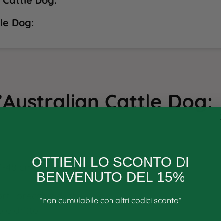
 Cattle Dog:
tle Dog:
l’Australian Cattle Dog
:
OTTIENI LO SCONTO DI
43-48 cm
BENVENUTO DEL 15%
, orecchie dritte e vigili​
*non cumulabile con altri codici sconto*
 e dritto
Email