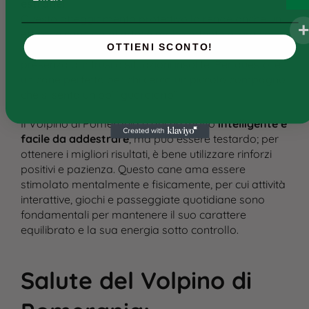
estranei
.
Questo atteggiamento protettivo lo rende anche un
efficace cane da allerta: è molto attento e, grazie
OTTIENI SCONTO!
alla sua naturale tendenza ad abbaiare, segnala la
presenza di intrusi o situazioni insolite. Per questo, è
un cane perfetto per chi cerca un piccolo compagno
che si senta un po’ “guardiano”.
Il Volpino di Pomerania è anche molto
intelligente e
facile da addestrare
, ma può essere testardo; per
ottenere i migliori risultati, è bene utilizzare rinforzi
positivi e pazienza. Questo cane ama essere
stimolato mentalmente e fisicamente, per cui attività
interattive, giochi e passeggiate quotidiane sono
fondamentali per mantenere il suo carattere
equilibrato e la sua energia sotto controllo.
Salute del Volpino di