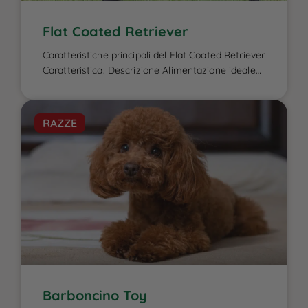
Flat Coated Retriever
Caratteristiche principali del Flat Coated Retriever
Caratteristica: Descrizione Alimentazione ideale
per il Flat Coated Retriever: L’alimentazione del
Flat Coated Retriever è un elemento cruciale per
garantire la sua energia elevata, il benessere
RAZZE
fisico e la salute del mantello, caratteristiche che
lo contraddistinguono. Essendo un cane attivo e
di taglia media-grande, ha bisogno di una dieta
[…]
Barboncino Toy