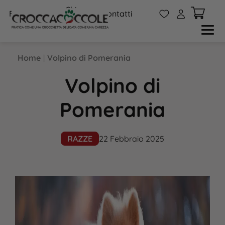
Chi
W
A
FAQs
Contatti
siamo
Home
|
Volpino di Pomerania
Volpino di
Pomerania
RAZZE
22 Febbraio 2025