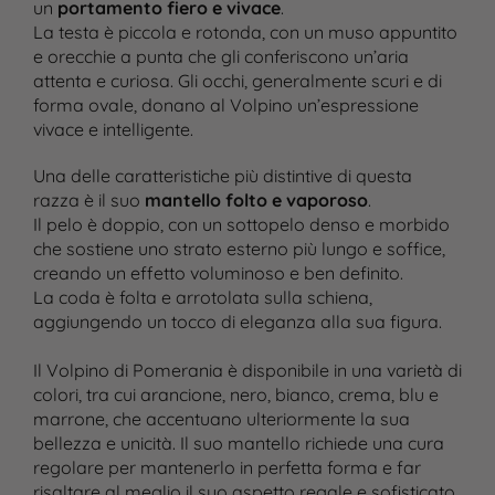
un
portamento fiero e vivace
.
La testa è piccola e rotonda, con un muso appuntito
e orecchie a punta che gli conferiscono un’aria
attenta e curiosa. Gli occhi, generalmente scuri e di
forma ovale, donano al Volpino un’espressione
vivace e intelligente.
Una delle caratteristiche più distintive di questa
razza è il suo
mantello folto e vaporoso
.
Il pelo è doppio, con un sottopelo denso e morbido
che sostiene uno strato esterno più lungo e soffice,
creando un effetto voluminoso e ben definito.
La coda è folta e arrotolata sulla schiena,
aggiungendo un tocco di eleganza alla sua figura.
Il Volpino di Pomerania è disponibile in una varietà di
colori, tra cui arancione, nero, bianco, crema, blu e
marrone, che accentuano ulteriormente la sua
bellezza e unicità. Il suo mantello richiede una cura
regolare per mantenerlo in perfetta forma e far
risaltare al meglio il suo aspetto regale e sofisticato.