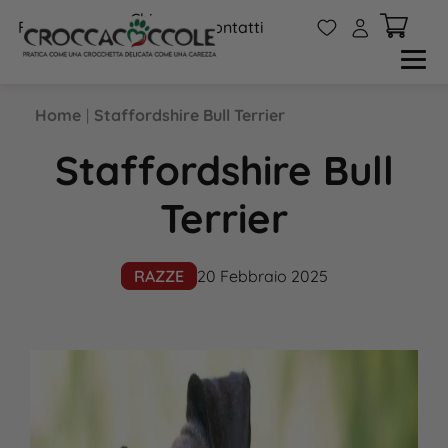
Chi
W
A
FAQs
Contatti
siamo
Home
|
Staffordshire Bull Terrier
Staffordshire Bull
Terrier
RAZZE
20 Febbraio 2025