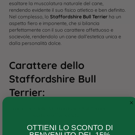
esaltare la muscolatura naturale del cane,
rendendo evidente il suo fisico atletico e ben definito.
Nel complesso, lo
Staffordshire Bull Terrier
ha un
aspetto fiero e imponente, che si bilancia
perfettamente con il suo carattere affettuoso e
socievole, rendendolo un cane dall’estetica unica e
dalla personalità dolce.
Carattere dello
Cane
Gatto
Staffordshire Bull
Ricette personalizzate
Terrier
:
Consigli
Il
carattere dello Staffordshire Bull Terrier
è noto
Ricette e ingredienti
per la sua
lealtà e affettuosità
. Questa razza ha un
carattere socievole e si lega profondamente alla
FAQs
OTTIENI LO SCONTO DI
famiglia, dimostrandosi particolarmente protettivo e
BENVENUTO DEL 15%
Chi siamo