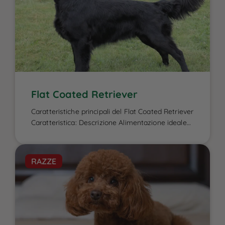
Flat Coated Retriever
Caratteristiche principali del Flat Coated Retriever
Caratteristica: Descrizione Alimentazione ideale
per il Flat Coated Retriever: L’alimentazione del
Flat Coated Retriever è un elemento cruciale per
garantire la sua energia elevata, il benessere
RAZZE
fisico e la salute del mantello, caratteristiche che
lo contraddistinguono. Essendo un cane attivo e
di taglia media-grande, ha bisogno di una dieta
[…]