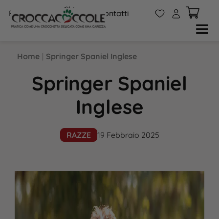
Chi
W
A
FAQs
Contatti
siamo
Home
|
Springer Spaniel Inglese
Springer Spaniel
Inglese
RAZZE
19 Febbraio 2025