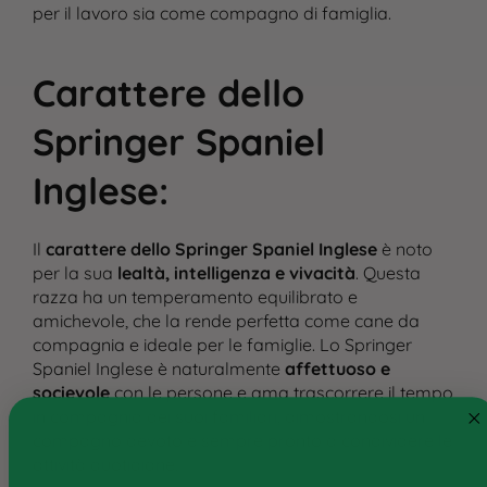
per il lavoro sia come compagno di famiglia.
Carattere dello
Springer Spaniel
Inglese
:
Il
carattere dello Springer Spaniel Inglese
è noto
per la sua
lealtà, intelligenza e vivacità
. Questa
Cane
razza ha un temperamento equilibrato e
Gatto
amichevole, che la rende perfetta come cane da
compagnia e ideale per le famiglie. Lo Springer
Ricette personalizzate
Spaniel Inglese è naturalmente
affettuoso e
socievole
con le persone e ama trascorrere il tempo
Consigli
in compagnia dei suoi familiari, dimostrandosi un
compagno devoto e sempre pronto a condividere le
Ricette e ingredienti
attività quotidiane.