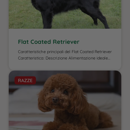
Flat Coated Retriever
Caratteristiche principali del Flat Coated Retriever
Caratteristica: Descrizione Alimentazione ideale
per il Flat Coated Retriever: L’alimentazione del
Flat Coated Retriever è un elemento cruciale per
garantire la sua energia elevata, il benessere
RAZZE
fisico e la salute del mantello, caratteristiche che
lo contraddistinguono. Essendo un cane attivo e
di taglia media-grande, ha bisogno di una dieta
[…]