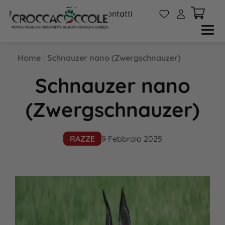
Chi
W
A
FAQs
Contatti
siamo
Home
|
Schnauzer nano (Zwergschnauzer)
Schnauzer nano
(Zwergschnauzer)
RAZZE
9 Febbraio 2025