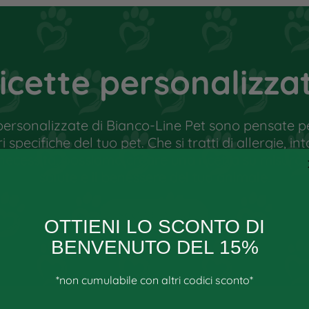
 corretto può portare il cane in una
le sue capacità di autoguarigione.
zioni mediche, deve essere a conoscenza
 sali minerali in modo da poter
icette personalizza
personalizzate di Bianco-Line Pet sono pensate pe
specifiche del tuo pet. Che si tratti di allergie, int
 necessità, possiamo creare una ricetta su misura
salute e il benessere del tuo animale.
SCOPRI DI PIÙ
OTTIENI LO SCONTO DI
BENVENUTO DEL 15%
*non cumulabile con altri codici sconto*
Email