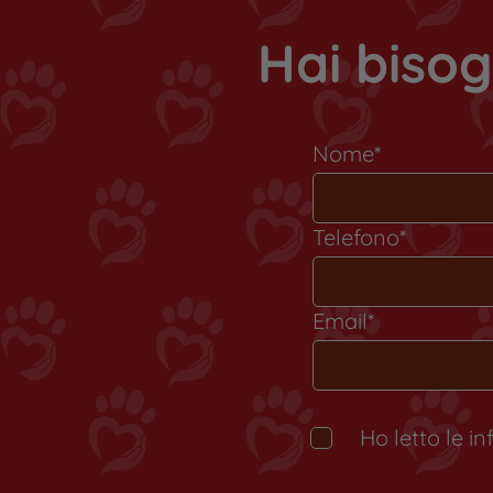
Hai bisog
Nome*
Telefono*
Email*
Ho letto le i