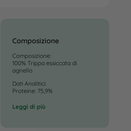
Composizione
Composizione:
100% Trippa essiccata di
agnello
Dati Analitici:
Proteine: 75,9%
Grassi: 6,30%
Ceneri: 7,90%
Leggi di più
Umidità: 7,0%
Istruzioni per luso: