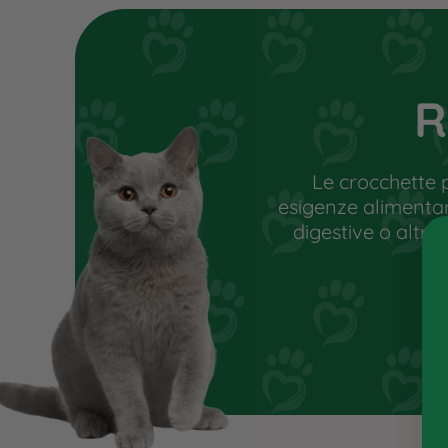
non cura, ma un percorso alimentare
condizione di benessere e stimolare 
L’utente, attraverso esami e valuta
di eventuali carenze vitaminiche e di
R
individuare l’alimento più idoneo.
Le crocchette 
esigenze alimentari 
digestive o altre