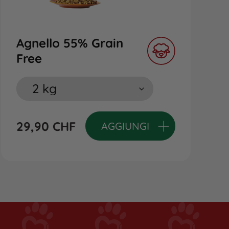
Agnello 55% Grain
Free
29,90
CHF
AGGIUNGI