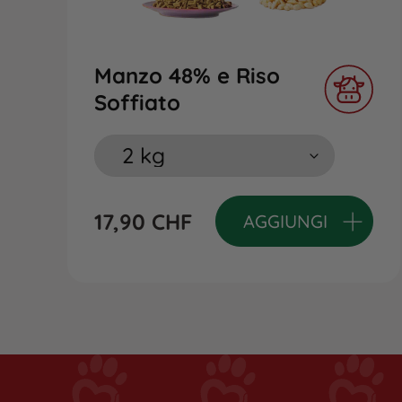
Manzo 48% e Riso
Soffiato
17,90
CHF
AGGIUNGI