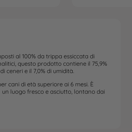
posti al 100% da trippa essiccata di
nalitici, questo prodotto contiene il 75,9%
 di ceneri e il 7,0% di umidità.
r cani di età superiore ai 6 mesi. È
 un luogo fresco e asciutto, lontano dai
sizione una ciotola dacqua fresca per il
ano indicazioni generali e non
 medico. Il cibo non è un medicinale e