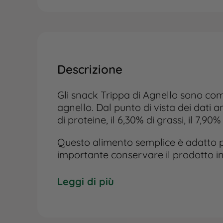
Descrizione
Gli snack Trippa di Agnello sono com
agnello. Dal punto di vista dei dati a
di proteine, il 6,30% di grassi, il 7,90%
Questo alimento semplice è adatto pe
importante conservare il prodotto in
raggi solari. Lasciare sempre a dispo
cane.
Leggi di più
Le informazioni riportate rappresent
sostituiscono in alcun modo il parere