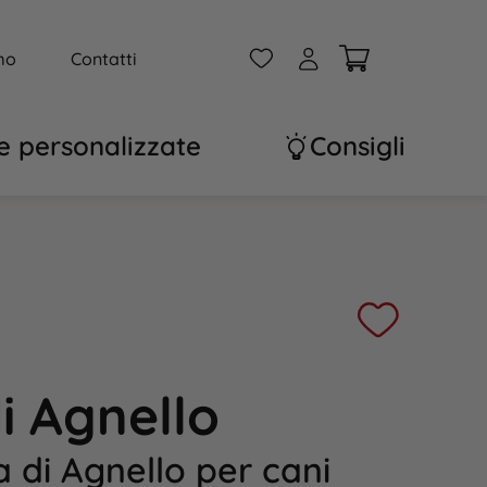
W
A
mo
Contatti
e personalizzate
Consigli
i Agnello
 di Agnello per cani