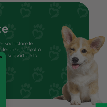
Alimento semplice per cani di
età superiore ai 6 mesi.
Da 1 a 4 pezzi al giorno a
seconda della taglia del cane.
te
Conservare in un luogo fresco
e asciutto.
Non esporre ai raggi solari.
r soddisfare le
Lasciare sempre a disposizione
olleranze, difficoltà
una ciotola dacqua fresca.
 per supportare la