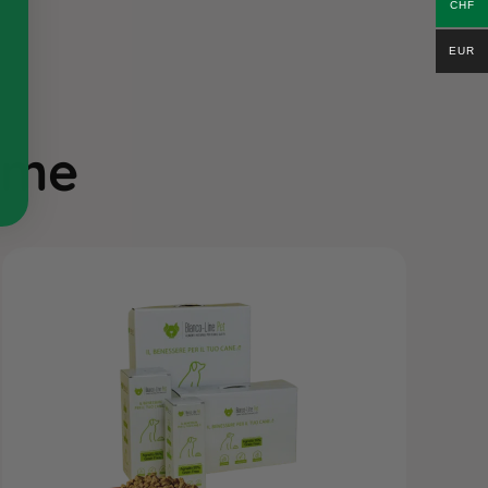
CHF
EUR
ieme