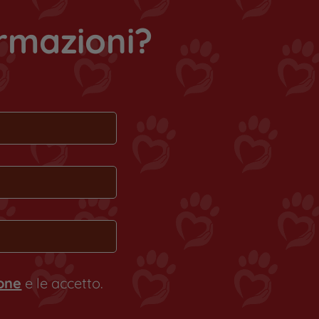
ormazioni?
ione
e le accetto.