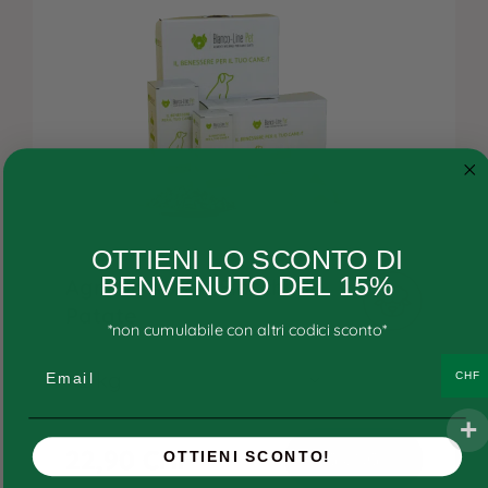
Cane
OTTIENI LO SCONTO DI
Gatto
BENVENUTO DEL 15%
Agnello 48% e Fiocchi di
Patate
Ricette personalizzate
*non cumulabile con altri codici sconto*
Consigli
Email
CHF
Ricette e ingredienti
FAQs
22,90
CHF
AGGIUNGI
OTTIENI SCONTO!