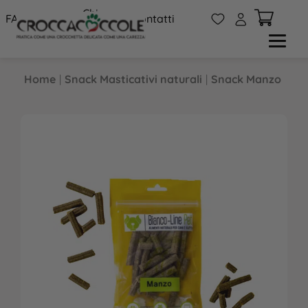
Chi
W
A
FAQs
Contatti
siamo
Home
|
Snack Masticativi naturali
|
Snack Manzo