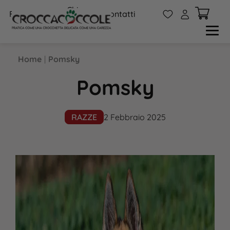
Chi
W
A
FAQs
Contatti
siamo
Home
|
Pomsky
Pomsky
RAZZE
2 Febbraio 2025