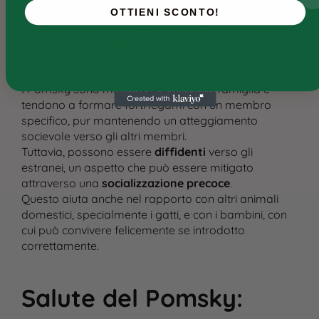
Il Pomsky è noto per essere un cane molto
OTTIENI SCONTO!
giocherellone
e attivo, ma può anche essere un po’
testardo
in certe situazioni, il che richiede un
addestramento costante e paziente.
I Pomsky sono molto
fedeli
alla loro famiglia e
tendono a formare forti legami con un membro
specifico, pur mantenendo un atteggiamento
socievole verso gli altri membri.
Tuttavia, possono essere
diffidenti
verso gli
estranei, un aspetto che può essere mitigato
attraverso una
socializzazione precoce
.
Questo aiuta anche nel rapporto con altri animali
domestici, specialmente i gatti, e con i bambini, con
cui può convivere felicemente se introdotto
correttamente​.
Salute del Pomsky
: