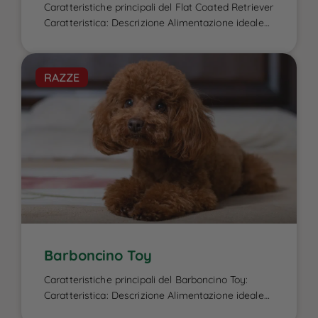
Caratteristiche principali del Flat Coated Retriever
Caratteristica: Descrizione Alimentazione ideale
per il Flat Coated Retriever: L’alimentazione del
Flat Coated Retriever è un elemento cruciale per
garantire la sua energia elevata, il benessere
RAZZE
fisico e la salute del mantello, caratteristiche che
lo contraddistinguono. Essendo un cane attivo e
di taglia media-grande, ha bisogno di una dieta
[…]
Barboncino Toy
Caratteristiche principali del Barboncino Toy:
Caratteristica: Descrizione Alimentazione ideale
per il Barboncino Toy e intolleranze alimentari: