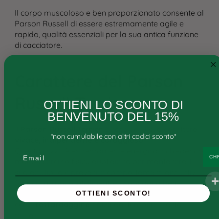
Il corpo muscoloso e ben proporzionato consente al
Cane
Parson Russell di essere estremamente agile e
rapido, qualità essenziali per la sua antica funzione
Gatto
di cacciatore​.
Ricette personalizzate
Consigli
Carattere del Parson
Ricette e ingredienti
Russell Terrier
:
OTTIENI LO SCONTO DI
FAQs
BENVENUTO DEL 15%
Il
Parson Russell Terrier
è noto per il suo carattere
Chi siamo
*non cumulabile con altri codici sconto*
vivace, indipendente e coraggioso
.
Questa razza è estremamente energica, richiedendo
Contatti
Email
CH
molto esercizio fisico quotidiano per mantenere il
suo equilibrio e prevenire comportamenti distruttivi.
Sono cani molto intelligenti e rispondono bene
all’addestramento, anche se possono mostrare una
OTTIENI SCONTO!
certa
testardaggine
, tipica del temperamento
terrier​.