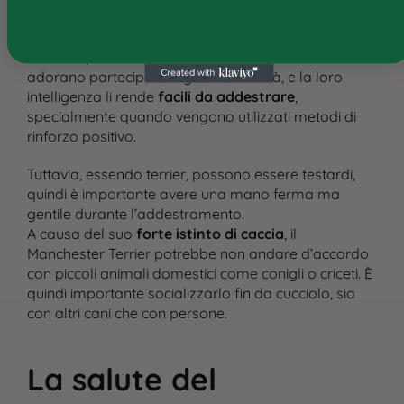
Questa razza è estremamente
attiva e giocosa
, e
necessita di molta stimolazione sia fisica che
mentale per evitare che si annoi. I Manchester Terrier
adorano partecipare a giochi e attività, e la loro
intelligenza li rende
facili da addestrare
,
specialmente quando vengono utilizzati metodi di
rinforzo positivo​.
Tuttavia, essendo terrier, possono essere testardi,
quindi è importante avere una mano ferma ma
gentile durante l’addestramento​.
A causa del suo
forte istinto di caccia
, il
Manchester Terrier potrebbe non andare d’accordo
con piccoli animali domestici come conigli o criceti. È
quindi importante socializzarlo fin da cucciolo, sia
con altri cani che con persone​.
La salute del