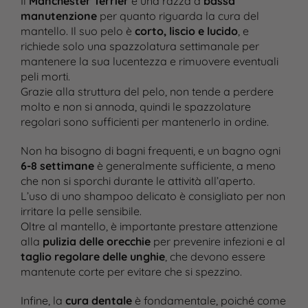
Il
Manchester Terrier
è una razza a
bassa
manutenzione
per quanto riguarda la cura del
mantello. Il suo pelo è
corto, liscio e lucido
, e
richiede solo una spazzolatura settimanale per
mantenere la sua lucentezza e rimuovere eventuali
peli morti.
Grazie alla struttura del pelo, non tende a perdere
molto e non si annoda, quindi le spazzolature
regolari sono sufficienti per mantenerlo in ordine​.
Non ha bisogno di bagni frequenti, e un bagno ogni
6-8 settimane
è generalmente sufficiente, a meno
che non si sporchi durante le attività all’aperto.
L’uso di uno shampoo delicato è consigliato per non
irritare la pelle sensibile.
Oltre al mantello, è importante prestare attenzione
alla
pulizia delle orecchie
per prevenire infezioni e al
taglio regolare delle unghie
, che devono essere
mantenute corte per evitare che si spezzino​.
Infine, la
cura dentale
è fondamentale, poiché come