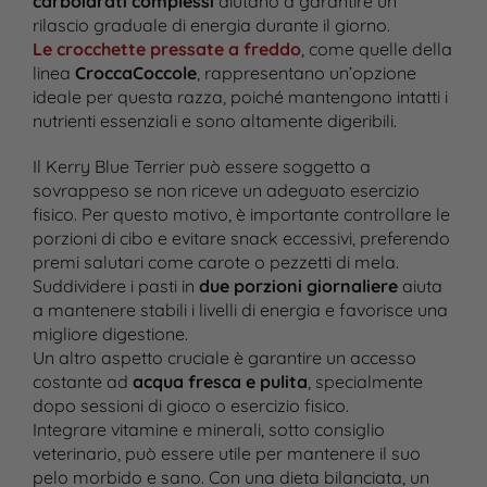
carboidrati complessi
aiutano a garantire un
rilascio graduale di energia durante il giorno.
Le crocchette pressate a freddo
, come quelle della
linea
CroccaCoccole
, rappresentano un’opzione
ideale per questa razza, poiché mantengono intatti i
nutrienti essenziali e sono altamente digeribili.
Il Kerry Blue Terrier può essere soggetto a
sovrappeso se non riceve un adeguato esercizio
fisico. Per questo motivo, è importante controllare le
porzioni di cibo e evitare snack eccessivi, preferendo
premi salutari come carote o pezzetti di mela.
Suddividere i pasti in
due porzioni giornaliere
aiuta
a mantenere stabili i livelli di energia e favorisce una
migliore digestione.
Un altro aspetto cruciale è garantire un accesso
costante ad
acqua fresca e pulita
, specialmente
dopo sessioni di gioco o esercizio fisico.
Integrare vitamine e minerali, sotto consiglio
veterinario, può essere utile per mantenere il suo
pelo morbido e sano. Con una dieta bilanciata, un