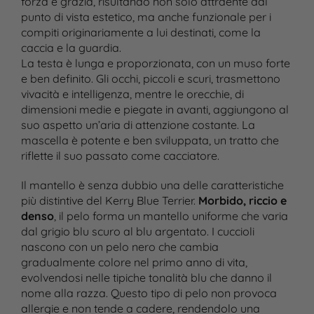
forza e grazia, risultando non solo attraente dal
punto di vista estetico, ma anche funzionale per i
compiti originariamente a lui destinati, come la
caccia e la guardia.
La testa è lunga e proporzionata, con un muso forte
e ben definito. Gli occhi, piccoli e scuri, trasmettono
vivacità e intelligenza, mentre le orecchie, di
dimensioni medie e piegate in avanti, aggiungono al
suo aspetto un’aria di attenzione costante. La
mascella è potente e ben sviluppata, un tratto che
riflette il suo passato come cacciatore.
Il mantello è senza dubbio una delle caratteristiche
più distintive del Kerry Blue Terrier.
Morbido, riccio e
denso
, il pelo forma un mantello uniforme che varia
dal grigio blu scuro al blu argentato. I cuccioli
nascono con un pelo nero che cambia
gradualmente colore nel primo anno di vita,
evolvendosi nelle tipiche tonalità blu che danno il
nome alla razza. Questo tipo di pelo non provoca
allergie e non tende a cadere, rendendolo una