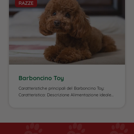
RAZZE
fisico e la salute del mantello, caratteristiche che
lo contraddistinguono. Essendo un cane attivo e
di taglia media-grande, ha bisogno di una dieta
[…]
Barboncino Toy
Caratteristiche principali del Barboncino Toy:
Caratteristica: Descrizione Alimentazione ideale
per il Barboncino Toy e intolleranze alimentari:
L’alimentazione del Barboncino Toy gioca un
ruolo fondamentale nella sua salute e vitalità,
dato che questa razza è soggetta a facile
aumento di peso e a sensibilità digestive. È