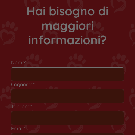
importante fornirgli una dieta bilanciata che sia
Hai bisogno di
ricca di proteine […]
maggiori
informazioni?
Nome*
Cognome*
Telefono*
Email*