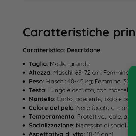
Caratteristiche
prin
Caratteristica
:
Descrizione
Taglia
: Medio-grande
Altezza
: Maschi: 68-72 cm; Femmine: 6
Peso
: Maschi: 40-45 kg; Femmine: 32-3
Testa
: Lunga e asciutta, con mascella 
Mantello
: Corto, aderente, liscio e bril
Colore del pelo
: Nero focato o marro
Temperamento
: Protettivo, leale, aff
Socializzazione
: Necessita di socializ
Aspettativa di vita
: 10-13 anni​