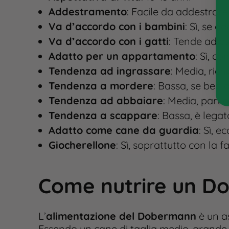
Addestramento
: Facile da addestrare
Va d’accordo con i bambini
: Sì, se 
Va d’accordo con i gatti
: Tende ad es
Adatto per un appartamento
: Sì, co
Tendenza ad ingrassare
: Media, rich
Tendenza a mordere
: Bassa, se ben 
Tendenza ad abbaiare
: Media, parti
Tendenza a scappare
: Bassa, è legat
Adatto come cane da guardia
: Sì, 
Giocherellone
: Sì, soprattutto con la fa
Come nutrire un 
L’
alimentazione del Dobermann
è un as
Essendo un cane di taglia medio-grande