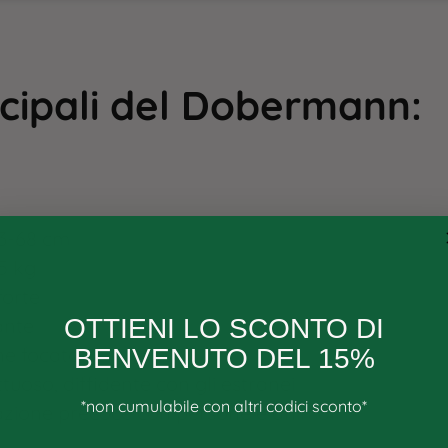
cipali del
Dobermann
:
3-68 cm​
5 kg
forte
OTTIENI LO SCONTO DI
lante
ne focato
BENVENUTO DEL 15%
ettuoso, diffidente con gli estranei
*non cumulabile con altri codici sconto*
zazione precoce con persone e animali​
Email