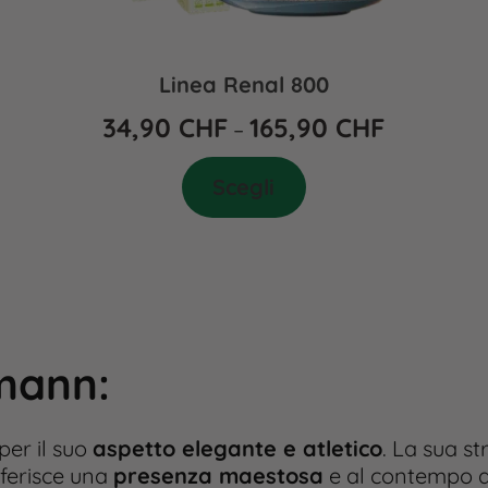
Linea Renal 800
34,90
CHF
165,90
CHF
–
Scegli
rmann
:
per il suo
aspetto elegante e atletico
. La sua s
nferisce una
presenza maestosa
e al contempo ag