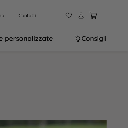
W
A
mo
Contatti
e personalizzate
Consigli