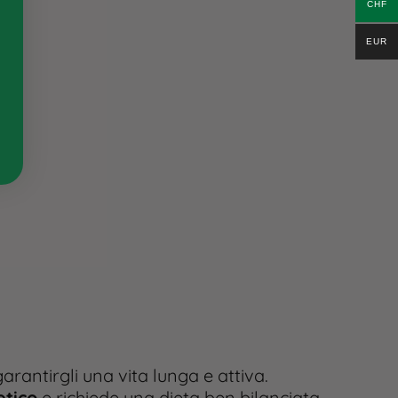
CHF
EUR
arantirgli una vita lunga e attiva.
tico
e richiede una dieta ben bilanciata.