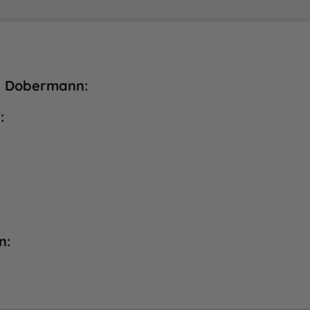
el Dobermann:
:
n: