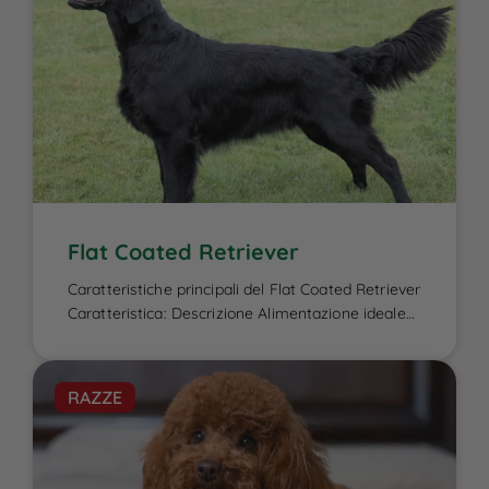
Flat Coated Retriever
Caratteristiche principali del Flat Coated Retriever
Caratteristica: Descrizione Alimentazione ideale
per il Flat Coated Retriever: L’alimentazione del
Flat Coated Retriever è un elemento cruciale per
garantire la sua energia elevata, il benessere
RAZZE
fisico e la salute del mantello, caratteristiche che
lo contraddistinguono. Essendo un cane attivo e
di taglia media-grande, ha bisogno di una dieta
[…]