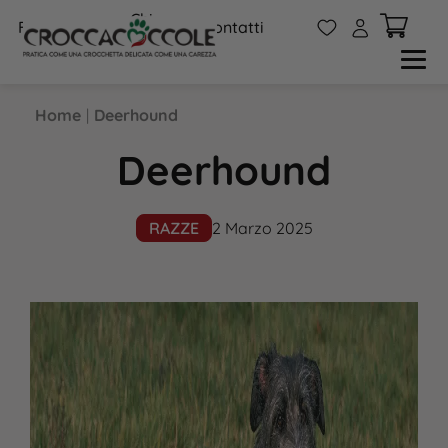
Chi
W
A
FAQs
Contatti
siamo
Home
|
Deerhound
Deerhound
RAZZE
2 Marzo 2025