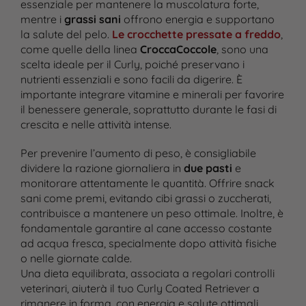
essenziale per mantenere la muscolatura forte,
mentre i
grassi sani
offrono energia e supportano
la salute del pelo.
Le crocchette pressate a freddo
,
come quelle della linea
CroccaCoccole
, sono una
scelta ideale per il Curly, poiché preservano i
nutrienti essenziali e sono facili da digerire. È
importante integrare vitamine e minerali per favorire
il benessere generale, soprattutto durante le fasi di
crescita e nelle attività intense.
Per prevenire l’aumento di peso, è consigliabile
dividere la razione giornaliera in
due pasti
e
monitorare attentamente le quantità. Offrire snack
sani come premi, evitando cibi grassi o zuccherati,
contribuisce a mantenere un peso ottimale. Inoltre, è
fondamentale garantire al cane accesso costante
ad acqua fresca, specialmente dopo attività fisiche
o nelle giornate calde.
Una dieta equilibrata, associata a regolari controlli
veterinari, aiuterà il tuo Curly Coated Retriever a
rimanere in forma, con energia e salute ottimali,