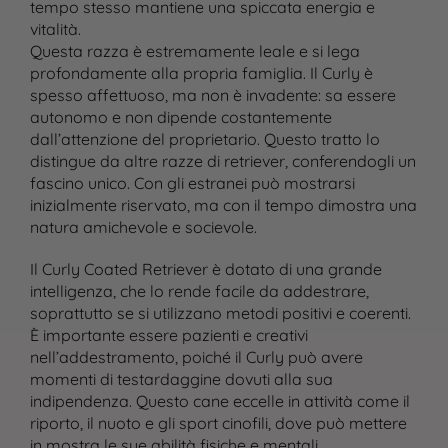
tempo stesso mantiene una spiccata energia e
vitalità.
Questa razza è estremamente leale e si lega
profondamente alla propria famiglia. Il Curly è
spesso affettuoso, ma non è invadente: sa essere
autonomo e non dipende costantemente
dall’attenzione del proprietario. Questo tratto lo
distingue da altre razze di retriever, conferendogli un
fascino unico. Con gli estranei può mostrarsi
inizialmente riservato, ma con il tempo dimostra una
natura amichevole e socievole.
Il Curly Coated Retriever è dotato di una grande
intelligenza, che lo rende facile da addestrare,
soprattutto se si utilizzano metodi positivi e coerenti.
È importante essere pazienti e creativi
nell’addestramento, poiché il Curly può avere
Cane
momenti di testardaggine dovuti alla sua
Gatto
indipendenza. Questo cane eccelle in attività come il
riporto, il nuoto e gli sport cinofili, dove può mettere
Ricette personalizzate
in mostra le sue abilità fisiche e mentali.