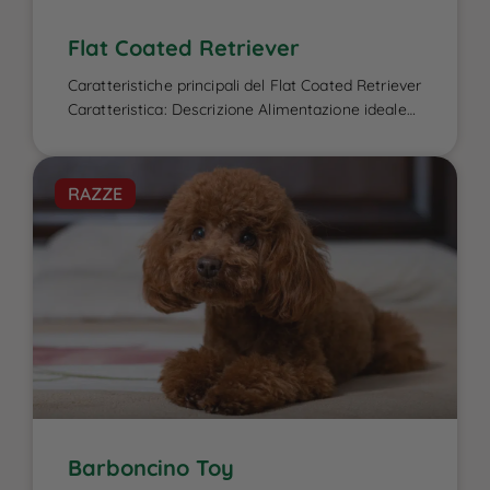
Flat Coated Retriever
Caratteristiche principali del Flat Coated Retriever
Caratteristica: Descrizione Alimentazione ideale
per il Flat Coated Retriever: L’alimentazione del
Flat Coated Retriever è un elemento cruciale per
garantire la sua energia elevata, il benessere
RAZZE
fisico e la salute del mantello, caratteristiche che
lo contraddistinguono. Essendo un cane attivo e
di taglia media-grande, ha bisogno di una dieta
[…]
Barboncino Toy