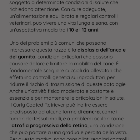
soggetto a determinate condizioni di salute che
richiedono attenzione. Con cure adeguate,
un’alimentazione equilibrata e regolari controlli
veterinari, può vivere una vita lunga e sana, con
un’aspettativa media tra i
10 e i 12 anni
.
Uno dei problemi più comuni che possono
interessare questa razza è la
displasia dell’anca e
del gomito
, condizioni articolari che possono
causare dolore e limitare la mobilità del cane. È
fondamentale scegliere cuccioli da allevatori che
effettuino controlli genetici sui riproduttori, per
ridurre il rischio di trasmissione di queste patologie.
Anche un’attività fisica moderata e costante è
essenziale per mantenere le articolazioni in salute.
Il Curly Coated Retriever può inoltre essere
predisposto ad alcune forme di
cancro
, come i
tumori dei tessuti molli, e a problemi oculari come
l’
atrofia progressiva della retina
, una condizione
che può portare a una graduale perdita della vista.
Per questo motivo, sono consigliati regolari controlli