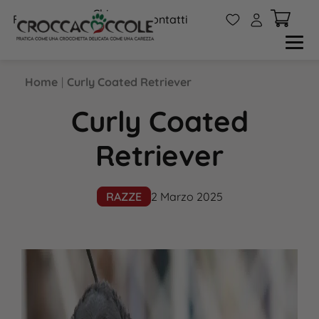
Chi
W
A
FAQs
Contatti
siamo
Home
|
Curly Coated Retriever
Curly Coated
Retriever
RAZZE
2 Marzo 2025