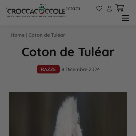
Chi
W
A
FAQs
Contatti
siamo
Home
|
Coton de Tuléar
Coton de Tuléar
RAZZE
18 Dicembre 2024