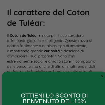
Il carattere del Coton
de Tuléar
:
Il
Coton de Tuléar
è noto per il suo carattere
affettuoso, giocoso e intelligente. Questa razza si
adatta facilmente a qualsiasi tipo di ambiente,
dimostrando grande
curiosità
e desiderio di
Cane
compiacere i suoi proprietari. Sono cani
estremamente sociali e amano stare in compagnia
Gatto
delle persone, ma anche di altri animali, rendendoli
Ricette personalizzate
perfetti per le famiglie con bambini o altri animali
domestici​.
Consigli
Nonostante siano generalmente tranquilli, i
Cotons
Ricette e ingredienti
possono diventare piuttosto vocali quando si
OTTIENI LO SCONTO DI
divertono o cercano attenzione. Sono
cani molto
FAQs
BENVENUTO DEL 15%
socievoli
, amano fare nuove conoscenze e spesso si