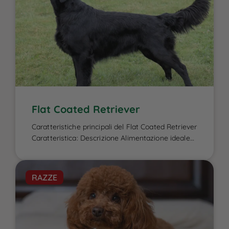
Flat Coated Retriever
Caratteristiche principali del Flat Coated Retriever
Caratteristica: Descrizione Alimentazione ideale
per il Flat Coated Retriever: L’alimentazione del
Flat Coated Retriever è un elemento cruciale per
garantire la sua energia elevata, il benessere
RAZZE
fisico e la salute del mantello, caratteristiche che
lo contraddistinguono. Essendo un cane attivo e
di taglia media-grande, ha bisogno di una dieta
[…]