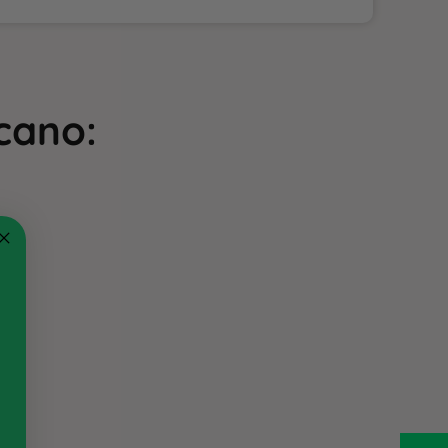
cano
: