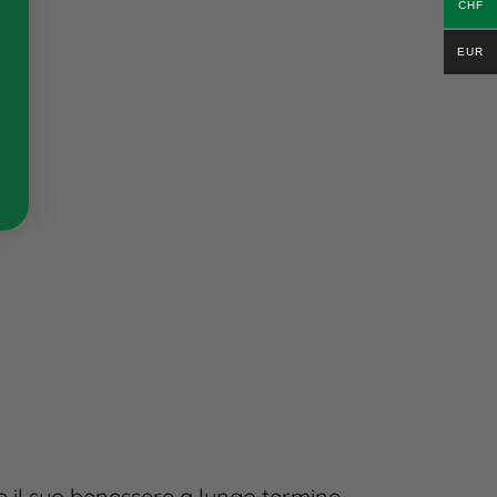
CHF
EUR
e il suo benessere a lungo termine.