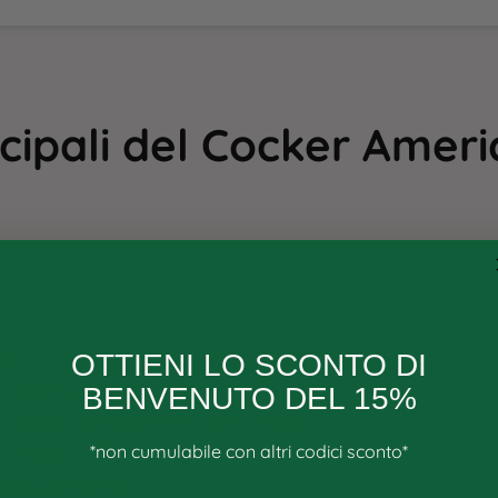
cipali del
Cocker Ameri
con muso corto e occhi grandi
OTTIENI LO SCONTO DI
leggere onde
BENVENUTO DEL 15%
, rosso, o combinazioni bicolori
*non cumulabile con altri codici sconto*
 vivace
altri animali
Email