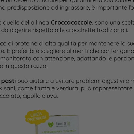
a predisposizione ad ingrassare, è importante forn
 quelle della linea
Croccacoccole
, sono una scel
i da digerire rispetto alle crocchette tradizionali.
cco di proteine di alta qualità per mantenere la 
. È preferibile scegliere alimenti che contengano
e monitorata con attenzione, adattando le porzioni a
 in questa razza.
 pasti
può aiutare a evitare problemi digestivi e 
ck sani, come frutta e verdura, può rappresentar
colato, cipolle e uva.