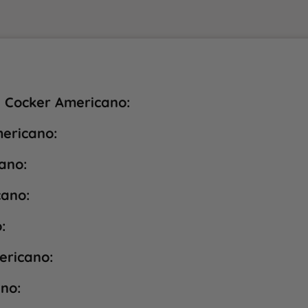
el Cocker Americano:
mericano:
ano:
cano:
:
ericano:
no: