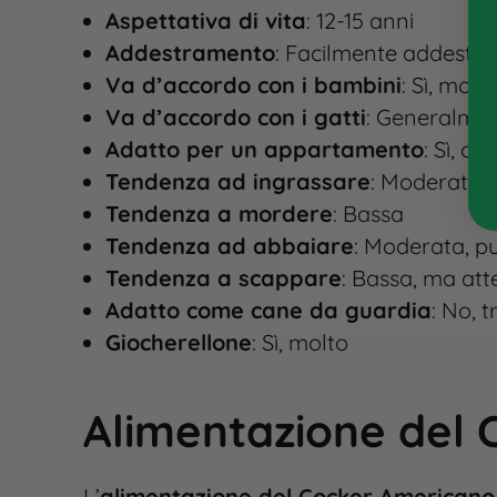
Aspettativa di vita
: 12-15 anni
Addestramento
: Facilmente addestra
Va d’accordo con i bambini
: Sì, molt
Va d’accordo con i gatti
: Generalment
Adatto per un appartamento
: Sì, co
Tendenza ad ingrassare
: Moderata
Tendenza a mordere
: Bassa
Tendenza ad abbaiare
: Moderata, p
Tendenza a scappare
: Bassa, ma att
Adatto come cane da guardia
: No, 
Giocherellone
: Sì, molto
Alimentazione del
L’
alimentazione del Cocker Americano