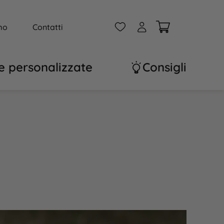
W
A
mo
Contatti
e personalizzate
Consigli