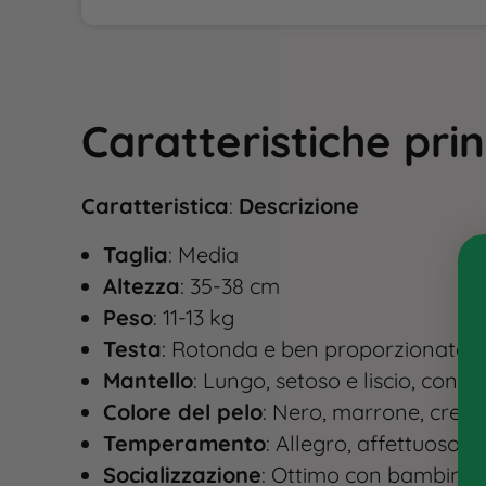
Caratteristiche
prin
Caratteristica
:
Descrizione
Taglia
: Media
Altezza
: 35-38 cm
Peso
: 11-13 kg​
Testa
: Rotonda e ben proporzionata, 
Mantello
: Lungo, setoso e liscio, con 
Colore del pelo
: Nero, marrone, crema
Temperamento
: Allegro, affettuoso e
Socializzazione
: Ottimo con bambini e 