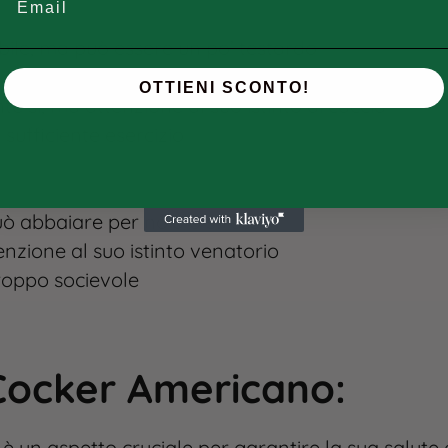
bile, ma può essere un po’ testardo
o bene
OTTIENI SCONTO!
e sì, ma attenzione al suo istinto di caccia
n sufficiente esercizio
uò abbaiare per noia o stress
enzione al suo istinto venatorio
troppo socievole
 Cocker Americano
:
è un aspetto cruciale per garantire la sua salute 