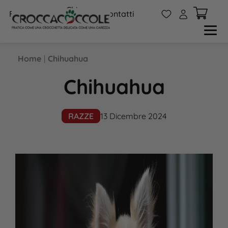
Chi
W
A
FAQs
Contatti
siamo
Home
|
Chihuahua
Chihuahua
RAZZE
13 Dicembre 2024