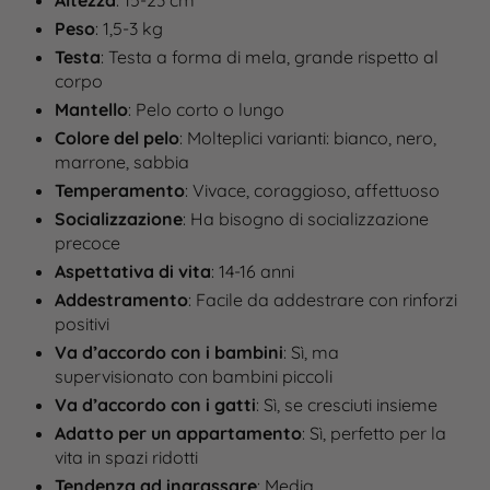
Altezza
: 15-23 cm
Peso
: 1,5-3 kg
Testa
: Testa a forma di mela, grande rispetto al
corpo
Mantello
: Pelo corto o lungo
Colore del pelo
: Molteplici varianti: bianco, nero,
marrone, sabbia​
Temperamento
: Vivace, coraggioso, affettuoso
Socializzazione
: Ha bisogno di socializzazione
precoce
Aspettativa di vita
: 14-16 anni
Addestramento
: Facile da addestrare con rinforzi
positivi
Va d’accordo con i bambini
: Sì, ma
supervisionato con bambini piccoli
Va d’accordo con i gatti
: Sì, se cresciuti insieme
Adatto per un appartamento
: Sì, perfetto per la
vita in spazi ridotti
Tendenza ad ingrassare
: Media