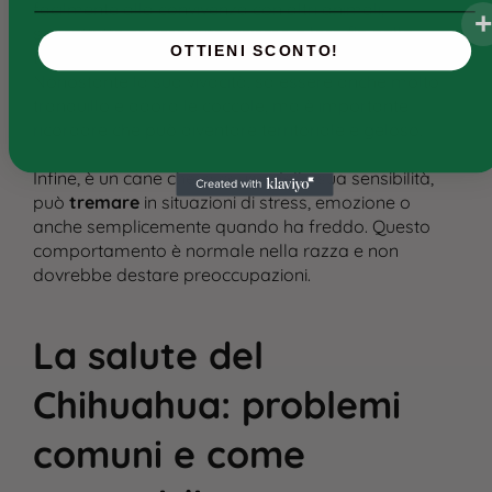
facilmente alla convivenza con altri animali,
soprattutto se cresciuto insieme a loro fin dalla
OTTIENI SCONTO!
tenera età.
Nonostante la sua vivacità, sa essere anche molto
tranquillo e adora le coccole, ma è importante
ricordare che può diventare territoriale e geloso.
Infine, è un cane che, a causa della sua sensibilità,
può
tremare
in situazioni di stress, emozione o
anche semplicemente quando ha freddo. Questo
comportamento è normale nella razza e non
dovrebbe destare preoccupazioni.
La salute del
Chihuahua: problemi
comuni e come