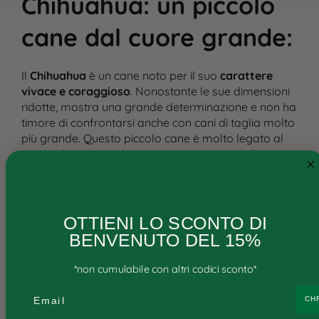
Chihuahua: un piccolo
cane dal cuore grande
:
Il
Chihuahua
è un cane noto per il suo
carattere
Cane
vivace e coraggioso
. Nonostante le sue dimensioni
ridotte, mostra una grande determinazione e non ha
Gatto
timore di confrontarsi anche con cani di taglia molto
più grande. Questo piccolo cane è molto legato al
Ricette personalizzate
suo padrone e tende a creare un rapporto di
Consigli
simbiosi con uno o due membri della famiglia, a cui
sarà particolarmente fedele. È anche un eccellente
Ricette e ingredienti
cane da guardia
, sempre pronto a segnalare la
presenza di estranei con il suo abbaiare deciso​.
OTTIENI LO SCONTO DI
FAQs
BENVENUTO DEL 15%
Il Chihuahua ha una
personalità affettuosa
e
Chi siamo
desidera trascorrere molto tempo in compagnia del
*non cumulabile con altri codici sconto*
suo proprietario. Tuttavia, può essere un po’
Contatti
diffidente verso gli estranei, un tratto che lo rende
Email
CH
molto protettivo. Se ben socializzato, si adatta