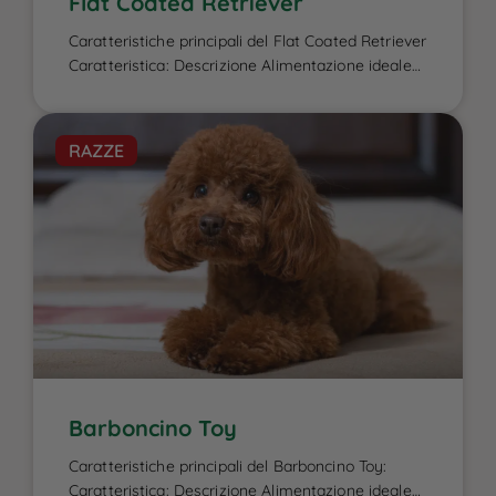
Flat Coated Retriever
Caratteristiche principali del Flat Coated Retriever
Caratteristica: Descrizione Alimentazione ideale
per il Flat Coated Retriever: L’alimentazione del
Flat Coated Retriever è un elemento cruciale per
garantire la sua energia elevata, il benessere
RAZZE
fisico e la salute del mantello, caratteristiche che
lo contraddistinguono. Essendo un cane attivo e
di taglia media-grande, ha bisogno di una dieta
[…]
Barboncino Toy
Caratteristiche principali del Barboncino Toy:
Caratteristica: Descrizione Alimentazione ideale