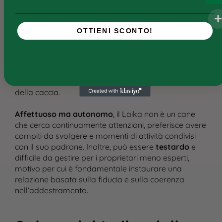
che lo rende perfetto per attività fisiche impegnative
come la caccia, soprattutto in ambienti boschivi o
montani.
OTTIENI SCONTO!
Ha un forte
istinto predatorio
, quindi non sempre è
adatto alla convivenza con piccoli animali domestici.
È un cane estremamente
protettivo
e diffidente
verso gli estranei, il che lo rende un discreto cane da
guardia, ma il suo scopo principale rimane quello
della caccia.
Affettuoso ma autonomo
, il Laika non è un cane
che cerca continuamente attenzioni, preferisce avere
compiti da svolgere e momenti di attività condivisi
con il suo padrone. Inoltre, può essere
testardo
e
difficile da gestire per i proprietari meno esperti,
motivo per cui è fondamentale instaurare una
relazione basata sulla fiducia e sulla coerenza
nell’addestramento.