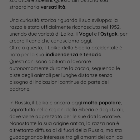
scoiattoli e zibellini. Questo dimostra la sua
straordinaria
versatilità
.
Una curiosità storica riguarda il suo sviluppo: la
razza è stata ufficialmente riconosciuta nel 1952,
unendo due varietà di Laika, il
Vogul
e l’
Ostyak
, per
creare il cane che conosciamo oggi.
Oltre a questo, il Laika della Siberia occidentale è
noto per la sua
indipendenza e tenacia
.
Questi cani sono abituati a lavorare
autonomamente durante la caccia, seguendo le
piste degli animali per lunghe distanze senza
bisogno di indicazioni continue da parte del
padrone.
In Russia, il Laika è ancora oggi
molto popolare
,
soprattutto nelle regioni della Siberia e degli Urali,
dove viene apprezzato per le sue doti lavorative.
Nonostante la sua origine antica, la razza non è
altrettanto diffusa al di fuori della Russia, ma sta
guadagnando interesse tra gli amanti dei cani da