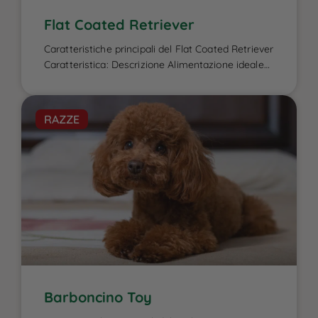
Flat Coated Retriever
Caratteristiche principali del Flat Coated Retriever
Caratteristica: Descrizione Alimentazione ideale
per il Flat Coated Retriever: L’alimentazione del
Flat Coated Retriever è un elemento cruciale per
garantire la sua energia elevata, il benessere
RAZZE
fisico e la salute del mantello, caratteristiche che
lo contraddistinguono. Essendo un cane attivo e
di taglia media-grande, ha bisogno di una dieta
[…]
Barboncino Toy