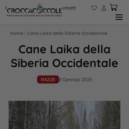
Chi
W
A
FAQs
Contatti
siamo
Home
|
Cane Laika della Siberia Occidentale
Cane Laika della
Siberia Occidentale
RAZZE
8 Gennaio 2025