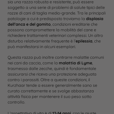
sia una razza robusta e resistente, può essere
soggetto a una serie di problemi di salute tipici delle
razze di cani di taglia medio-grande. Tra le principali
patologie a cui è predisposto troviamo la
displasia
dell’anca e del gomito
, condizioni ereditarie che
possono compromettere la mobilità del cane e
richiedere trattamenti veterinari complessi. Un altro
disturbo relativamente frequente è l’
epilessia
, che
può manifestarsi in alcuni esemplari.
Questa razza può inoltre contrarre malattie comuni
nei cani da caccia, come la
malattia di Lyme
,
trasmessa dalle zecche, quindi è fondamentale
assicurarsi che riceva una protezione adeguata
contro i parassiti. Oltre a queste condizioni, il
Kurzhaar tende a essere generalmente sano se
curato correttamente e se svolge abbastanza
attività fisica per mantenere il suo peso sotto
controllo.
L’aspettativa di vita è di
12-14 anni
, con le giuste