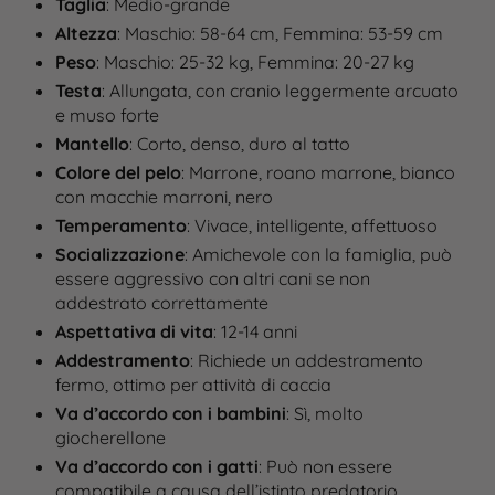
Taglia
: Medio-grande
Altezza
: Maschio: 58-64 cm, Femmina: 53-59 cm
Peso
: Maschio: 25-32 kg, Femmina: 20-27 kg
Testa
: Allungata, con cranio leggermente arcuato
e muso forte
Mantello
: Corto, denso, duro al tatto
Colore del pelo
: Marrone, roano marrone, bianco
con macchie marroni, nero
Temperamento
: Vivace, intelligente, affettuoso
Socializzazione
: Amichevole con la famiglia, può
essere aggressivo con altri cani se non
addestrato correttamente
Aspettativa di vita
: 12-14 anni
Addestramento
: Richiede un addestramento
fermo, ottimo per attività di caccia
Va d’accordo con i bambini
: Sì, molto
giocherellone
Va d’accordo con i gatti
: Può non essere
compatibile a causa dell’istinto predatorio