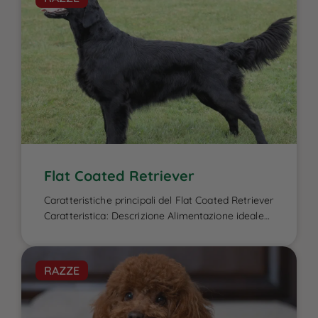
Flat Coated Retriever
Caratteristiche principali del Flat Coated Retriever
Caratteristica: Descrizione Alimentazione ideale
per il Flat Coated Retriever: L’alimentazione del
Flat Coated Retriever è un elemento cruciale per
garantire la sua energia elevata, il benessere
RAZZE
fisico e la salute del mantello, caratteristiche che
lo contraddistinguono. Essendo un cane attivo e
di taglia media-grande, ha bisogno di una dieta