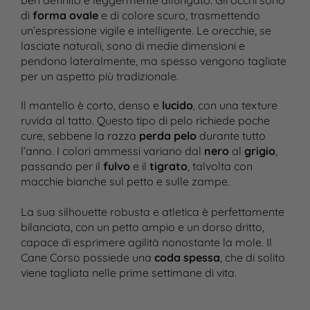
ben definito e leggermente allungato. Gli occhi sono
di
forma ovale
e di colore scuro, trasmettendo
un’espressione vigile e intelligente. Le orecchie, se
lasciate naturali, sono di medie dimensioni e
pendono lateralmente, ma spesso vengono tagliate
per un aspetto più tradizionale.
Il mantello è corto, denso e
lucido
, con una texture
ruvida al tatto. Questo tipo di pelo richiede poche
cure, sebbene la razza
perda pelo
durante tutto
l’anno. I colori ammessi variano dal
nero
al
grigio
,
passando per il
fulvo
e il
tigrato
, talvolta con
macchie bianche sul petto e sulle zampe.
La sua silhouette robusta e atletica è perfettamente
bilanciata, con un petto ampio e un dorso dritto,
capace di esprimere agilità nonostante la mole. Il
Cane Corso possiede una
coda spessa
, che di solito
viene tagliata nelle prime settimane di vita.