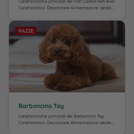
Caratteristiche principali del Flat Coated Retriever
Caratteristica: Descrizione Alimentazione ideale
per il Flat Coated Retriever: L’alimentazione del
Flat Coated Retriever è un elemento cruciale per
garantire la sua energia elevata, il benessere
RAZZE
fisico e la salute del mantello, caratteristiche che
lo contraddistinguono. Essendo un cane attivo e
di taglia media-grande, ha bisogno di una dieta
[…]
Barboncino Toy
Caratteristiche principali del Barboncino Toy:
Caratteristica: Descrizione Alimentazione ideale
per il Barboncino Toy e intolleranze alimentari: