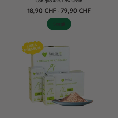
Coniglio 48% Low Grain
18,90
CHF
79,90
CHF
–
Scegli