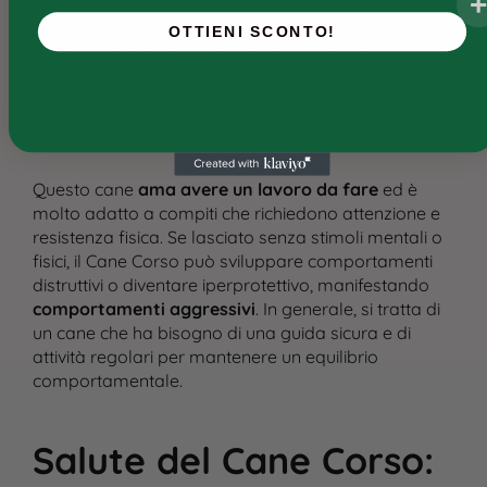
appropriato con nuove persone e situazioni. È
OTTIENI SCONTO!
importante che venga educato da proprietari
esperti, capaci di mantenere un ruolo di autorità
senza ricorrere a metodi di addestramento
aggressivi, dato che questa razza è anche molto
sensibile
.
Questo cane
ama avere un lavoro da fare
ed è
molto adatto a compiti che richiedono attenzione e
resistenza fisica. Se lasciato senza stimoli mentali o
fisici, il Cane Corso può sviluppare comportamenti
distruttivi o diventare iperprotettivo, manifestando
comportamenti aggressivi
. In generale, si tratta di
un cane che ha bisogno di una guida sicura e di
attività regolari per mantenere un equilibrio
comportamentale.
Salute del Cane Corso
: