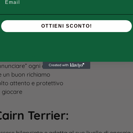
ositivo e coerente
resciuto con loro
OTTIENI SCONTO!
izzazione precoce
n sufficiente esercizio fisico
richiede una dieta bilanciata
estrato correttamente
nnunciare” ogni cosa
de un buon richiamo
molto attento e protettivo
a giocare
airn Terrier
:
sere bilanciata e adatta al suo livello di energia