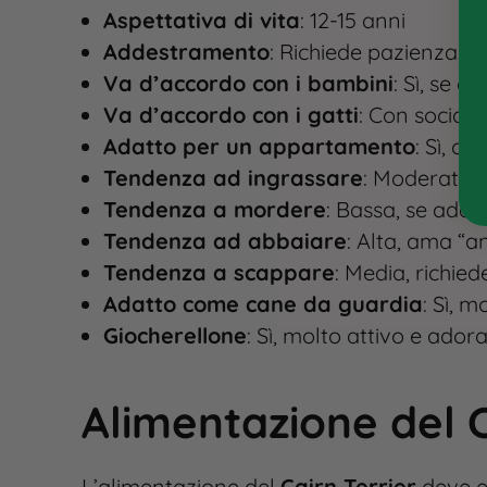
Aspettativa di vita
: 12-15 anni
Addestramento
: Richiede pazienza, p
Va d’accordo con i bambini
: Sì, se c
Va d’accordo con i gatti
: Con social
Adatto per un appartamento
: Sì, co
Tendenza ad ingrassare
: Moderata, 
Tendenza a mordere
: Bassa, se add
Tendenza ad abbaiare
: Alta, ama “a
Tendenza a scappare
: Media, richie
Adatto come cane da guardia
: Sì, 
Giocherellone
: Sì, molto attivo e ador
Alimentazione del C
L’alimentazione del
Cairn Terrier
deve es