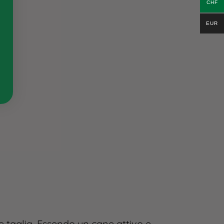
CHF
EUR
 e taglia. Essendo un cane attivo e