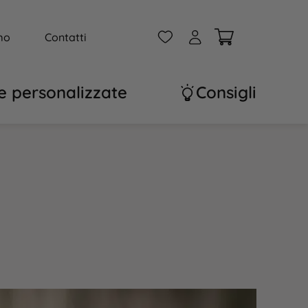
W
A
mo
Contatti
e personalizzate
Consigli