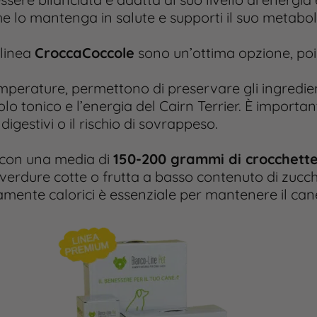
he lo mantenga in salute e supporti il suo metabo
 linea
CroccaCoccole
sono un’ottima opzione, poi
perature, permettono di preservare gli ingredient
o tonico e l’energia del Cairn Terrier. È importante
igestivi o il rischio di sovrappeso.
, con una media di
150-200 grammi di crocchette
verdure cotte o frutta a basso contenuto di zuc
ltamente calorici è essenziale per mantenere il can