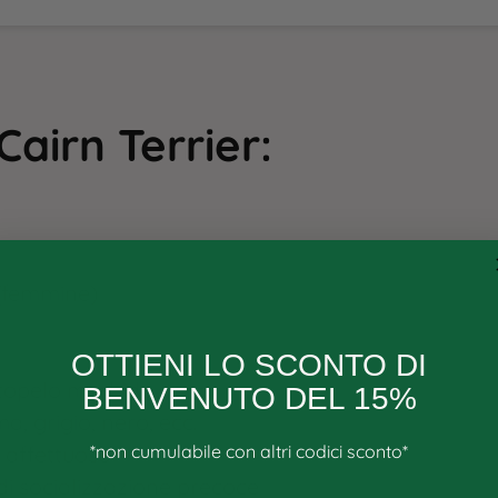
Cairn Terrier:
 (femmine)
OTTIENI LO SCONTO DI
ttopelo morbido
BENVENUTO DEL 15%
a, grigio, nero, ecc.
*non cumulabile con altri codici sconto*
, affettuoso
di socializzazione precoce
Email