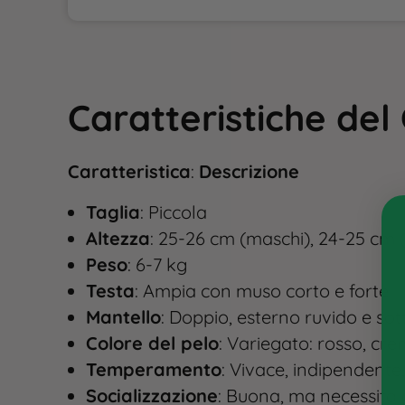
Caratteristiche del 
Caratteristica
:
Descrizione
Taglia
: Piccola
Altezza
: 25-26 cm (maschi), 24-25 cm
Peso
: 6-7 kg
Testa
: Ampia con muso corto e forte
Mantello
: Doppio, esterno ruvido e so
Colore del pelo
: Variegato: rosso, crem
Temperamento
: Vivace, indipendente
Socializzazione
: Buona, ma necessita 