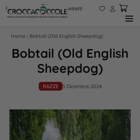
Chi
W
A
FAQs
Contatti
siamo
Home
|
Bobtail (Old English Sheepdog)
Bobtail (Old English
Sheepdog)
RAZZE
5 Dicembre 2024