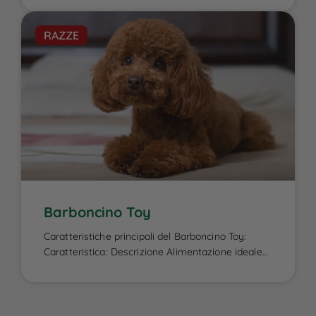
Flat Coated Retriever è un elemento cruciale per
garantire la sua energia elevata, il benessere
RAZZE
fisico e la salute del mantello, caratteristiche che
lo contraddistinguono. Essendo un cane attivo e
di taglia media-grande, ha bisogno di una dieta
[…]
Barboncino Toy
Caratteristiche principali del Barboncino Toy:
Caratteristica: Descrizione Alimentazione ideale
per il Barboncino Toy e intolleranze alimentari:
L’alimentazione del Barboncino Toy gioca un
ruolo fondamentale nella sua salute e vitalità,
dato che questa razza è soggetta a facile