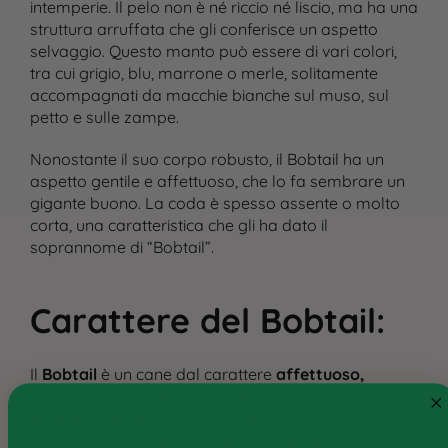
intemperie. Il pelo non è né riccio né liscio, ma ha una
struttura arruffata che gli conferisce un aspetto
selvaggio. Questo manto può essere di vari colori,
tra cui grigio, blu, marrone o merle, solitamente
accompagnati da macchie bianche sul muso, sul
petto e sulle zampe.
Nonostante il suo corpo robusto, il Bobtail ha un
aspetto gentile e affettuoso, che lo fa sembrare un
gigante buono. La coda è spesso assente o molto
corta, una caratteristica che gli ha dato il
soprannome di “Bobtail”.
Cane
Carattere del Bobtail
:
Gatto
Il
Bobtail
è un cane dal carattere
affettuoso,
Ricette personalizzate
protettivo e intelligente
. Questa razza è nota per
Consigli
essere molto legata alla sua famiglia, mostrando
una natura dolce e paziente, soprattutto con i