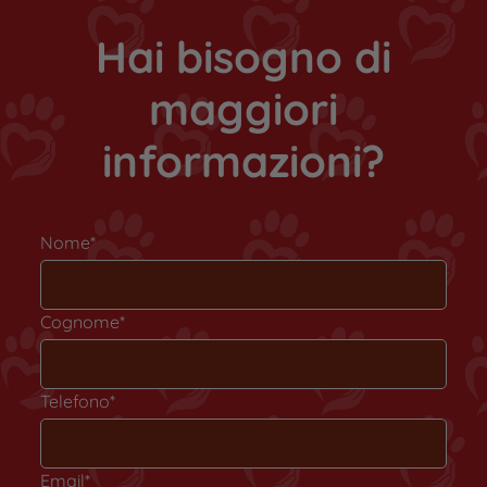
importante fornirgli una dieta bilanciata che sia
Hai bisogno di
ricca di proteine […]
maggiori
informazioni?
Nome*
Cognome*
Telefono*
Email*