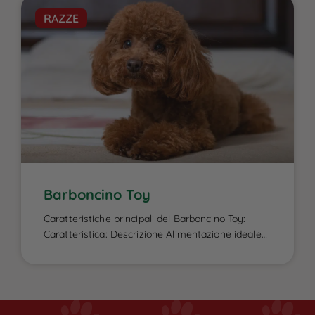
garantire la sua energia elevata, il benessere
RAZZE
fisico e la salute del mantello, caratteristiche che
lo contraddistinguono. Essendo un cane attivo e
di taglia media-grande, ha bisogno di una dieta
[…]
Barboncino Toy
Caratteristiche principali del Barboncino Toy:
Caratteristica: Descrizione Alimentazione ideale
per il Barboncino Toy e intolleranze alimentari:
L’alimentazione del Barboncino Toy gioca un
ruolo fondamentale nella sua salute e vitalità,
dato che questa razza è soggetta a facile
aumento di peso e a sensibilità digestive. È