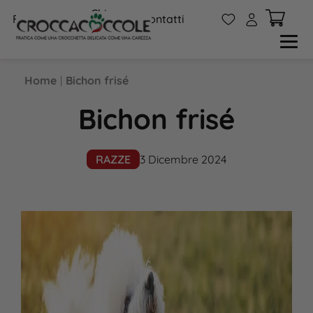
Chi
W
A
FAQs
Contatti
siamo
Home
|
Bichon frisé
Bichon frisé
RAZZE
3 Dicembre 2024