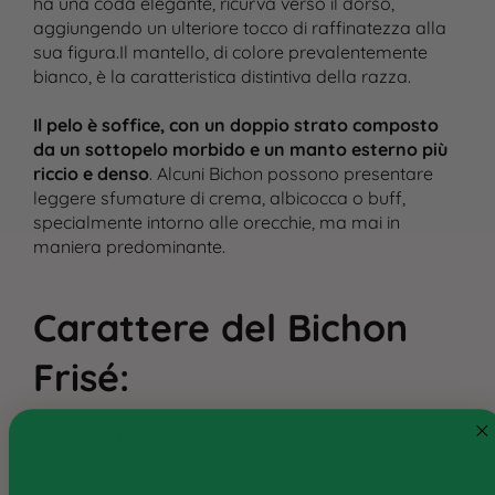
ha una coda elegante, ricurva verso il dorso,
aggiungendo un ulteriore tocco di raffinatezza alla
sua figura​.Il mantello, di colore prevalentemente
bianco, è la caratteristica distintiva della razza.
Il pelo è soffice, con un doppio strato composto
da un sottopelo morbido e un manto esterno più
riccio e denso
. Alcuni Bichon possono presentare
leggere sfumature di crema, albicocca o buff,
specialmente intorno alle orecchie, ma mai in
maniera predominante.
Carattere del Bichon
Cane
Gatto
Frisé
:
Ricette personalizzate
Il
Bichon Frisé
è conosciuto per il suo carattere
Consigli
vivace e amichevole.
Estremamente socievole
,
questo cane ama stare in compagnia delle persone
Ricette e ingredienti