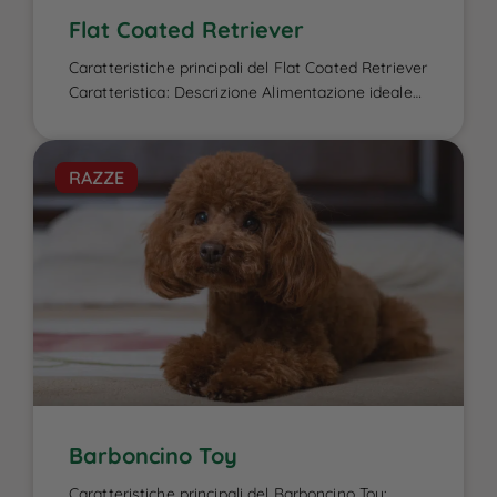
Flat Coated Retriever
Caratteristiche principali del Flat Coated Retriever
Caratteristica: Descrizione Alimentazione ideale
per il Flat Coated Retriever: L’alimentazione del
Flat Coated Retriever è un elemento cruciale per
garantire la sua energia elevata, il benessere
RAZZE
fisico e la salute del mantello, caratteristiche che
lo contraddistinguono. Essendo un cane attivo e
di taglia media-grande, ha bisogno di una dieta
[…]
Barboncino Toy
Caratteristiche principali del Barboncino Toy: