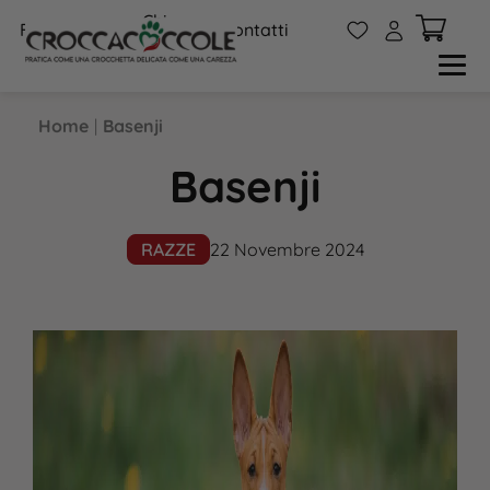
Chi
W
A
FAQs
Contatti
siamo
Home
|
Basenji
Basenji
RAZZE
22 Novembre 2024