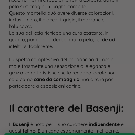
pelo si raccoglie in lunghe cordelle.
Questo mantello può avere diverse colorazioni,
inclusi il nero, il bianco, il grigio, il marrone e
l’albicocca.
La sua pelliccia richiede una cura costante, in
quanto, pur non perdendo molto pelo, tende ad
infeltrirsi facilmente​.
L’aspetto complessivo del barboncino di media
mole trasmette una sensazione di eleganza e
grazia, caratteristiche che lo rendono ideale non
solo come
cane da compagnia
, ma anche per
partecipare a esposizioni canine​.
Il carattere del Basenji
:
Cane
Gatto
Il
Basenji
è noto per il suo carattere
indipendente
e
Ricette personalizzate
quasi
felino
. È un cane estremamente intelligente,