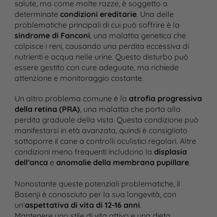
salute, ma come molte razze, è soggetto a
determinate
condizioni ereditarie
. Una delle
problematiche principali di cui può soffrire è la
sindrome di Fanconi
, una malattia genetica che
colpisce i reni, causando una perdita eccessiva di
nutrienti e acqua nelle urine. Questo disturbo può
essere gestito con cure adeguate, ma richiede
attenzione e monitoraggio costante​.
Un altro problema comune è la
atrofia progressiva
della retina (PRA)
, una malattia che porta alla
perdita graduale della vista. Questa condizione può
manifestarsi in età avanzata, quindi è consigliato
sottoporre il cane a controlli oculistici regolari. Altre
condizioni meno frequenti includono la
displasia
dell’anca
e
anomalie della membrana pupillare
.
Nonostante queste potenziali problematiche, il
Basenji è conosciuto per la sua longevità, con
un’
aspettativa di vita di 12-16 anni
.
Mantenere uno stile di vita attivo e una dieta