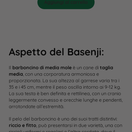
Aggiungi al carrello
Aspetto del Basenji
:
Il
barboncino di media mole
è un cane di
taglia
media
, con una corporatura armoniosa e
proporzionata. La sua altezza al garrese varia tra i
35 e i 45 cm, mentre il peso oscilla intorno ai 9-12 kg.
La sua testa è ben definita e rettilinea, con un cranio
leggermente convesso e orecchie lunghe e pendenti,
arrotondate all’estremità​.
Il pelo del barboncino è uno dei suoi tratti distintivi:
riccio e fitto
, può presentarsi in due varietà, una con
riccioli uniformi e regolari e l’altra cordata, dove il