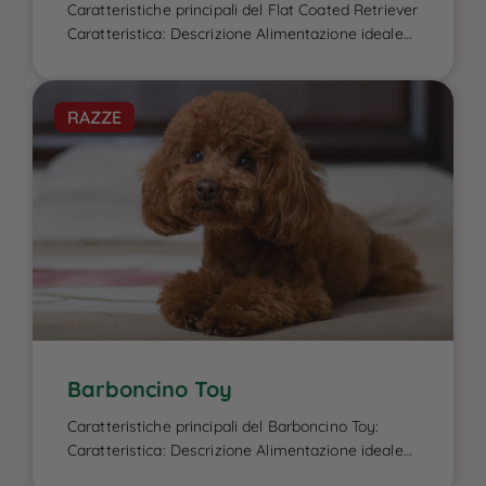
Caratteristiche principali del Flat Coated Retriever
Caratteristica: Descrizione Alimentazione ideale
per il Flat Coated Retriever: L’alimentazione del
Flat Coated Retriever è un elemento cruciale per
garantire la sua energia elevata, il benessere
RAZZE
fisico e la salute del mantello, caratteristiche che
lo contraddistinguono. Essendo un cane attivo e
di taglia media-grande, ha bisogno di una dieta
[…]
Barboncino Toy
Caratteristiche principali del Barboncino Toy:
Caratteristica: Descrizione Alimentazione ideale
per il Barboncino Toy e intolleranze alimentari: