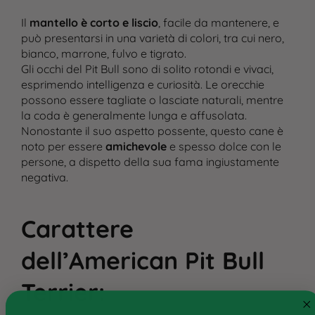
Il
mantello è corto e liscio
, facile da mantenere, e
può presentarsi in una varietà di colori, tra cui nero,
bianco, marrone, fulvo e tigrato.
Gli occhi del Pit Bull sono di solito rotondi e vivaci,
esprimendo intelligenza e curiosità. Le orecchie
possono essere tagliate o lasciate naturali, mentre
la coda è generalmente lunga e affusolata.
Nonostante il suo aspetto possente, questo cane è
noto per essere
amichevole
e spesso dolce con le
persone, a dispetto della sua fama ingiustamente
negativa.
Carattere
Cane
dell’American Pit Bull
Gatto
Terrier
:
Ricette personalizzate
Consigli