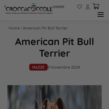
Chi
W
A
FAQs
Contatti
siamo
Home
|
American Pit Bull Terrier
American Pit Bull
Terrier
RAZZE
8 Novembre 2024