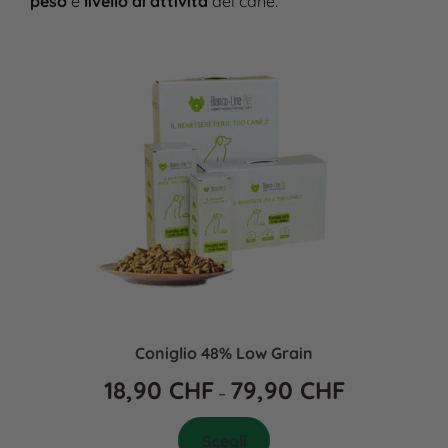
peso
e
livello di attività
del cane.
Coniglio 48% Low Grain
18,90
CHF
79,90
CHF
–
Scegli