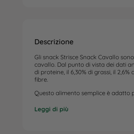
Descrizione
Gli snack Strisce Snack Cavallo sono
cavallo. Dal punto di vista dei dati a
di proteine, il 6,30% di grassi, il 2,6% 
fibre.
Questo alimento semplice è adatto pe
Somministrare la quantità desiderata 
cane. È importante conservare il pro
Leggi di più
Lasciare sempre a disposizione una c
Le informazioni riportate rappresent