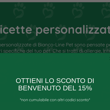
 medico. Il cibo non è un medicinale e
 corretto può portare il cane in una
le sue capacità di autoguarigione.
zioni mediche, deve essere a conoscenza
icette personalizza
 sali minerali in modo da poter
personalizzate di Bianco-Line Pet sono pensate pe
specifiche del tuo pet. Che si tratti di allergie, int
 necessità, possiamo creare una ricetta su misura
salute e il benessere del tuo animale.
SCOPRI DI PIÙ
OTTIENI LO SCONTO DI
BENVENUTO DEL 15%
*non cumulabile con altri codici sconto*
Email