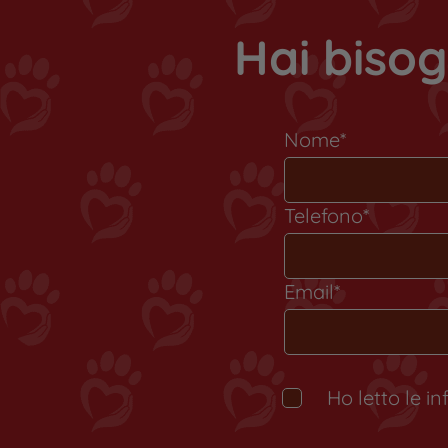
Hai bisog
Nome*
Telefono*
Email*
Ho letto le i