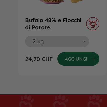
Bufalo 48% e Fiocchi
di Patate
24,70
CHF
AGGIUNGI