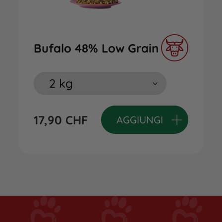
Bufalo 48% Low Grain
17,90
CHF
AGGIUNGI