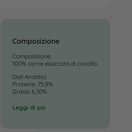
Composizione
Composizione:
100% carne essiccata di cavallo
Dati Analitici:
Proteine: 75,9%
Grassi: 6,30%
Ceneri: 2,6%
Umidità: 9,0%
Leggi di più
Fibre: 0,6%
Istruzioni per luso: