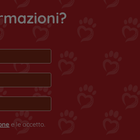
ormazioni?
ione
e le accetto.