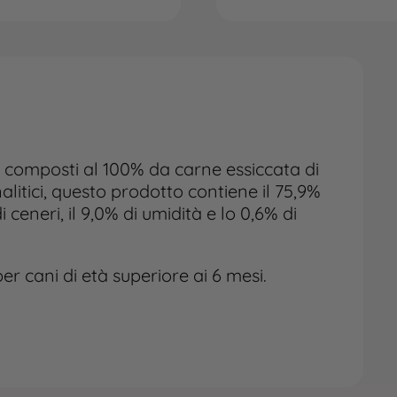
 composti al 100% da carne essiccata di
nalitici, questo prodotto contiene il 75,9%
di ceneri, il 9,0% di umidità e lo 0,6% di
r cani di età superiore ai 6 mesi.
in base alle esigenze e alla taglia del
dotto in un luogo fresco e asciutto.
iotola dacqua fresca per il cane.
ano indicazioni generali e non