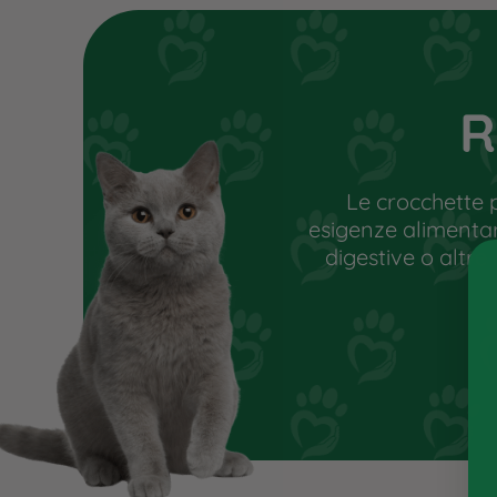
sostituiscono in alcun modo il parere
non cura, ma un percorso alimentare
condizione di benessere e stimolare 
L’utente, attraverso esami e valuta
R
di eventuali carenze vitaminiche e di
individuare l’alimento più idoneo.
Le crocchette 
esigenze alimentari 
digestive o altre