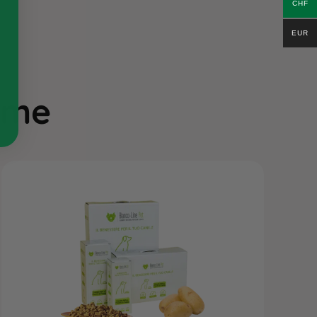
CHF
EUR
ieme