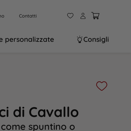
W
A
mo
Contatti
e personalizzate
Consigli
ci di Cavallo
i come spuntino o