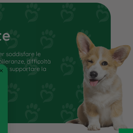
Conservare in luogo fresco ed
asciutto
Somministrare come snack o
premio a cani di età superiore
te
ai 6 mesi
r soddisfare le
olleranze, difficoltà
 per supportare la