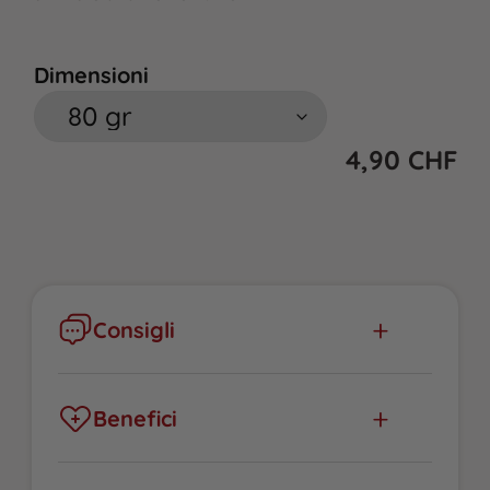
Dimensioni
4,90
CHF
Consigli
Verificare eventuali intolleranze e integrare
gradualmente nella dieta del cane.
Benefici
Le crocchette pressate a freddo Snack
Merluzzo forniscono proteine di alta qualità,