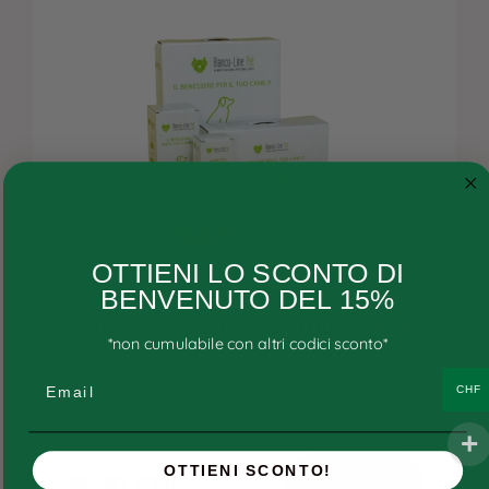
Cane
OTTIENI LO SCONTO DI
Gatto
BENVENUTO DEL 15%
Agnello 48% e Riso Soffiato
Ricette personalizzate
*non cumulabile con altri codici sconto*
Consigli
Email
CHF
Ricette e ingredienti
FAQs
OTTIENI SCONTO!
18,70
CHF
AGGIUNGI