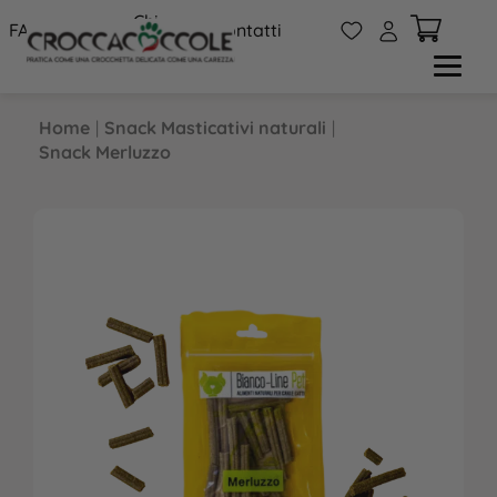
Chi
W
A
FAQs
Contatti
siamo
Home
|
Snack Masticativi naturali
|
Snack Merluzzo