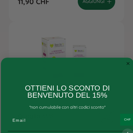
11,90
CHF
AGGIUNGI
Cane
OTTIENI LO SCONTO DI
Gatto
BENVENUTO DEL 15%
Ricette personalizzate
*non cumulabile con altri codici sconto*
Consigli
Quaglia 65%
Email
CHF
Ricette e ingredienti