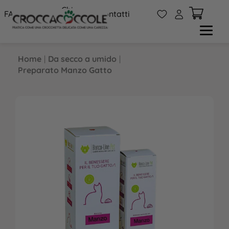
Chi
W
A
FAQs
Contatti
siamo
Home
|
Da secco a umido
|
Preparato Manzo Gatto