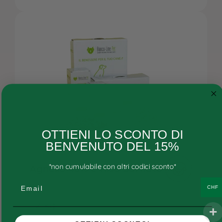
Cane
OTTIENI LO SCONTO DI
Gatto
BENVENUTO DEL 15%
Ricette personalizzate
*non cumulabile con altri codici sconto*
Agnello 48% e Riso Soffiato
Consigli
Email
CHF
Ricette e ingredienti
FAQs