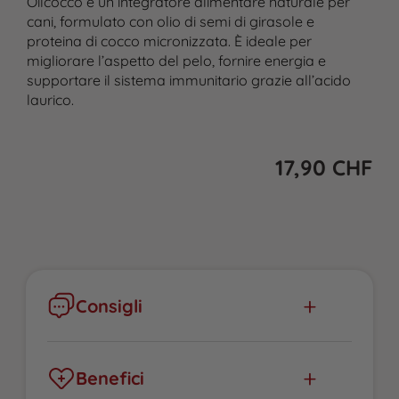
Oilcocco è un integratore alimentare naturale per
cani, formulato con olio di semi di girasole e
proteina di cocco micronizzata. È ideale per
migliorare l’aspetto del pelo, fornire energia e
supportare il sistema immunitario grazie all’acido
laurico.
17,90
CHF
Consigli
Il prodotto non è un medicinale e non ha
valenza curativa. Consultare un veterinario se
il problema persiste.
Benefici