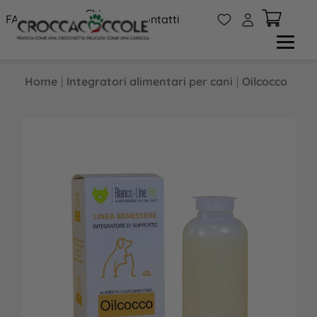
Chi
W
A
FAQs
Contatti
siamo
Home
|
Integratori alimentari per cani
|
Oilcocco