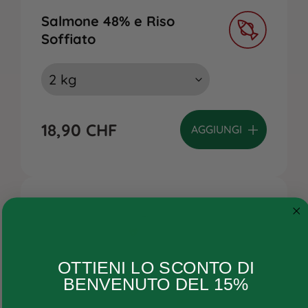
Salmone 48% e Riso
Soffiato
18,90
CHF
AGGIUNGI
Cane
OTTIENI LO SCONTO DI
Gatto
BENVENUTO DEL 15%
Ricette personalizzate