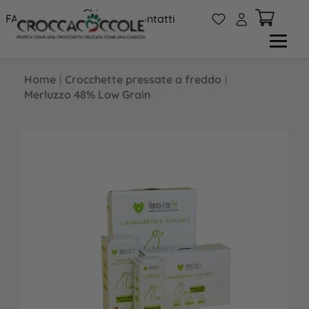
Chi
W
A
FAQs
Contatti
siamo
Home
|
Crocchette pressate a freddo
|
Merluzzo 48% Low Grain