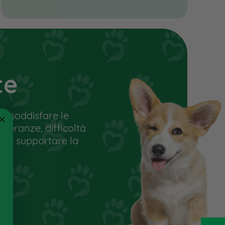
Modalità di somministrazione:
Sciogliere in acqua tiepida e
miscelare con i bocconcini
pressati
Integrazione: 1 cucchiaio (5 g)
te
ogni 10 kg di peso corporeo per
15 giorni, poi sospendere per 10
giorni e riprendere a cicli
r soddisfare le
Apporto di grasso: 12-14% della
olleranze, difficoltà
dose giornaliera di cibo
 per supportare la
disidratato