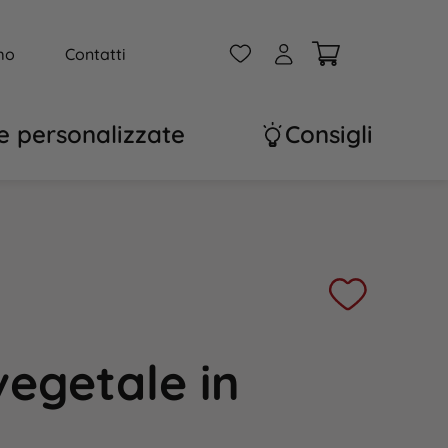
W
A
mo
Contatti
e personalizzate
Consigli
vegetale in