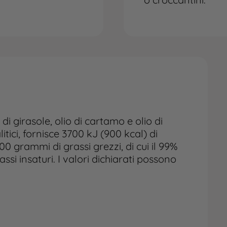
 girasole, olio di cartamo e olio di
itici, fornisce 3700 kJ (900 kcal) di
 grammi di grassi grezzi, di cui il 99%
assi insaturi. I valori dichiarati possono
mministrazione, si consiglia di sciogliere
da e poi miscelarlo con i bocconcini
ti. Se il prodotto viene utilizzato come