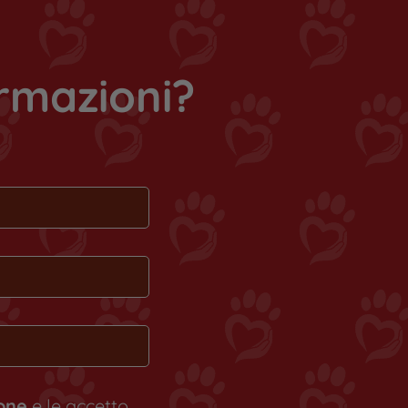
ormazioni?
ione
e le accetto.