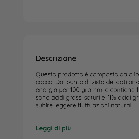
Descrizione
Questo prodotto è composto da olio di
cocco. Dal punto di vista dei dati anal
energia per 100 grammi e contiene 100
sono acidi grassi saturi e l’1% acidi gr
subire leggere fluttuazioni naturali.
Per quanto riguarda la modalità di so
il prodotto all’interno di acqua tiepi
Leggi di più
pressati della nostra gamma di prodot