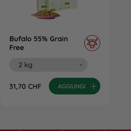
Bufalo 55% Grain
Free
31,70
CHF
AGGIUNGI