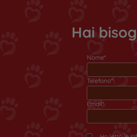
Hai bisog
Nome*
Telefono*
Email*
Ho letto le i