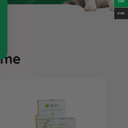
CHF
EUR
ieme