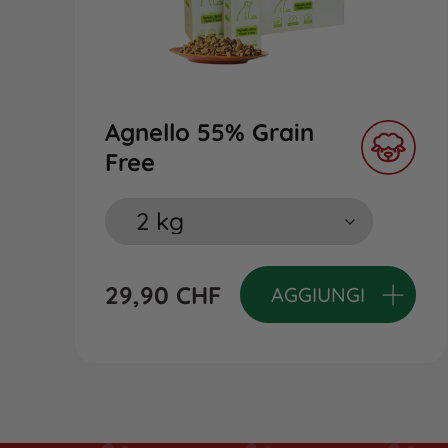
Agnello 55% Grain
Free
29,90
CHF
AGGIUNGI