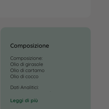
Composizione
Composizione:
Olio di girasole
Olio di cartamo
Olio di cocco
Dati Analitici:
Energia: 3700 kJ / 900 Kcal
Grassi grezzi: 100 g (di cui saturi
Leggi di più
99%)