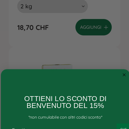
18,70
CHF
AGGIUNGI
Cane
OTTIENI LO SCONTO DI
Gatto
BENVENUTO DEL 15%
Ricette personalizzate
*non cumulabile con altri codici sconto*
Consigli
Email