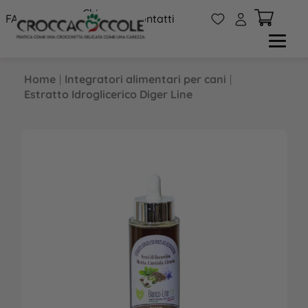
Chi
W
A
FAQs
Contatti
siamo
Home
|
Integratori alimentari per cani
|
Estratto Idroglicerico Diger Line