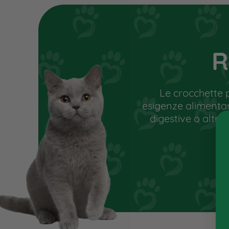
non cura, ma un percorso alimentare
condizione di benessere e stimolare 
L’utente, attraverso esami e valuta
di eventuali carenze vitaminiche e di
R
individuare l’alimento più idoneo.
Le crocchette 
esigenze alimentari 
digestive o altre