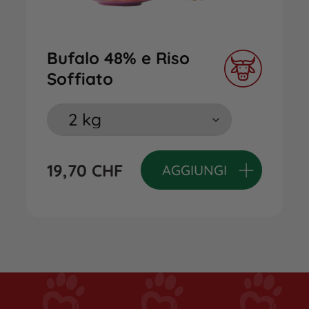
Bufalo 48% e Riso
Soffiato
19,70
CHF
AGGIUNGI