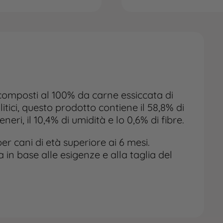
composti al 100% da carne essiccata di
litici, questo prodotto contiene il 58,8% di
ceneri, il 10,4% di umidità e lo 0,6% di fibre.
r cani di età superiore ai 6 mesi.
in base alle esigenze e alla taglia del
dotto in un luogo fresco e asciutto.
iotola dacqua fresca per il cane.
ano indicazioni generali e non
 medico. Il cibo non è un medicinale e