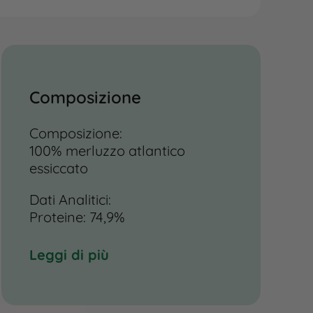
Composizione
Composizione:
100% merluzzo atlantico
essiccato
Dati Analitici:
Proteine: 74,9%
Grassi: 5,3%
Umidità: 13%
Leggi di più
Omega-3: 1,9%
Carboidrati: 0,5%