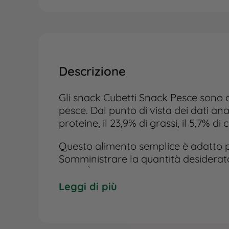
Descrizione
Gli snack Cubetti Snack Pesce sono 
pesce. Dal punto di vista dei dati ana
proteine, il 23,9% di grassi, il 5,7% di 
Questo alimento semplice è adatto pe
Somministrare la quantità desiderata 
cane. È importante conservare il pro
Lasciare sempre a disposizione una c
Leggi di più
Le informazioni riportate rappresent
sostituiscono in alcun modo il parere