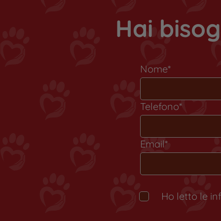
Hai bisog
Nome*
Telefono*
Email*
Ho letto le i