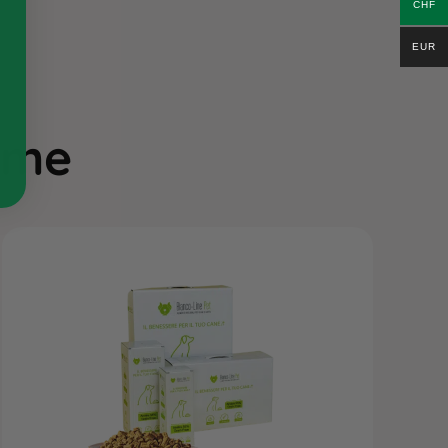
CHF
EUR
ieme