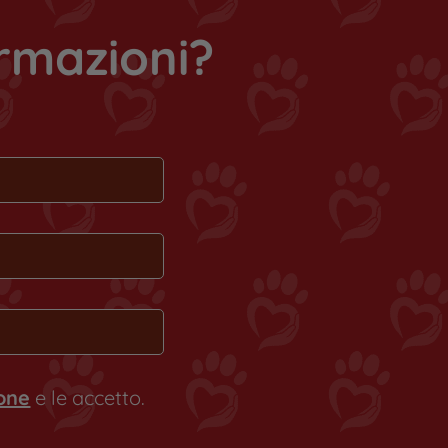
ormazioni?
ione
e le accetto.