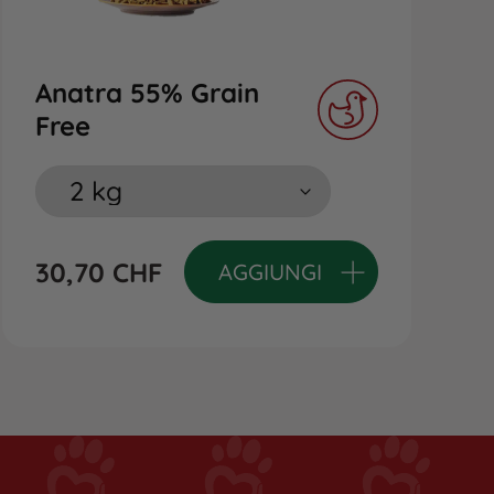
Anatra 55% Grain
Free
30,70
CHF
AGGIUNGI