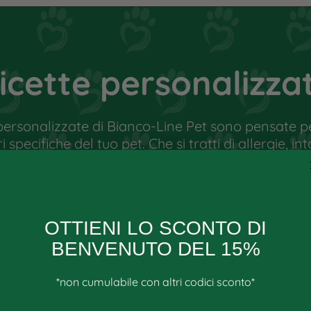
 corretto può portare il cane in una
le sue capacità di autoguarigione.
zioni mediche, deve essere a conoscenza
 sali minerali in modo da poter
icette personalizza
personalizzate di Bianco-Line Pet sono pensate pe
specifiche del tuo pet. Che si tratti di allergie, int
 necessità, possiamo creare una ricetta su misura
salute e il benessere del tuo animale.
SCOPRI DI PIÙ
OTTIENI LO SCONTO DI
BENVENUTO DEL 15%
*non cumulabile con altri codici sconto*
Email