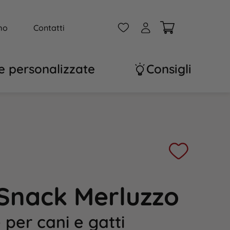
W
A
mo
Contatti
e personalizzate
Consigli
 Snack Merluzzo
per cani e gatti