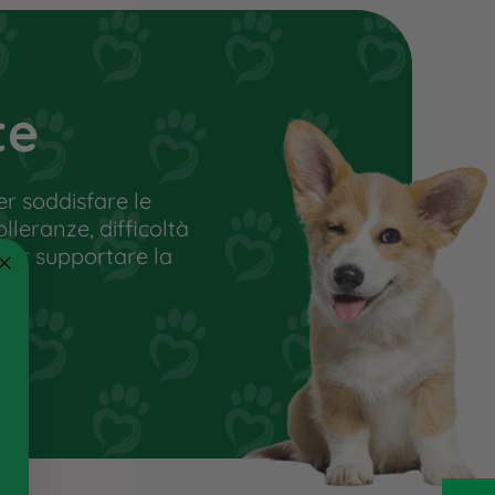
Istruzioni per luso:
Conservare in luogo fresco e
asciutto
Somministrare come snack o
te
premio a cani di età superiore
ai 6 mesi
r soddisfare le
olleranze, difficoltà
 per supportare la